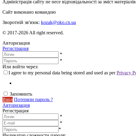
Адміністрація сайту не несе відповідальності за зміст матеріал
Сайт виконано командою
wptheme.us
Зворотній зв'язок:
kozak@oko.cn.ua
© 2017-2026 All right reserved.
Авторизация
Регистрация
*
*
Или войти через:
I agree to my personal data being stored and used as per
Privacy P
Запомнить
Вход
Потеряли пароль ?
Авторизация
Регистрация
*
*
*
Индикатор сложности пароля: