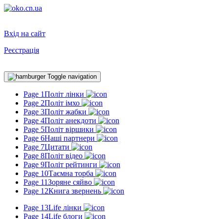
Вхід на сайт
Реєстрація
Toggle navigation
Page 1
Політ лінки
Page 2
Політ імхо
Page 3
Політ жабки
Page 4
Політ анекдоти
Page 5
Політ віршики
Page 6
Наші партнери
Page 7
Цитати
Page 8
Політ відео
Page 9
Політ рейтинги
Page 10
Таємна торба
Page 11
Зоряне сяйво
Page 12
Книга звернень
Page 13
Life лінки
Page 14
Life блоги