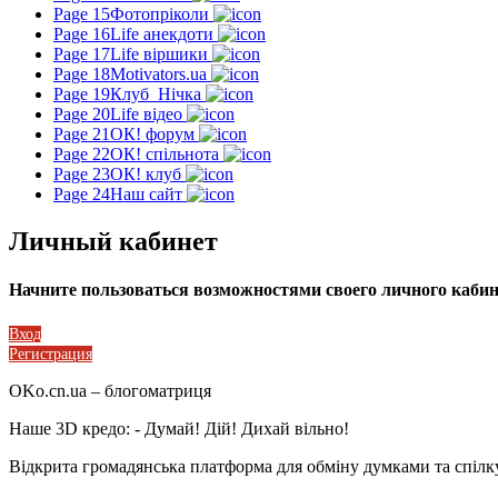
Page 15
Фотопріколи
Page 16
Life анекдоти
Page 17
Life віршики
Page 18
Motivators.ua
Page 19
Клуб_Нічка
Page 20
Life відео
Page 21
ОК! форум
Page 22
ОК! спільнота
Page 23
ОК! клуб
Page 24
Наш сайт
Личный кабинет
Начните пользоваться возможностями своего личного кабине
Вход
Регистрация
OKo.cn.ua
– блогоматриця
Наше 3D кредо: -
Думай! Дій! Дихай вільно!
Відкрита громадянська платформа для обміну думками та спіл