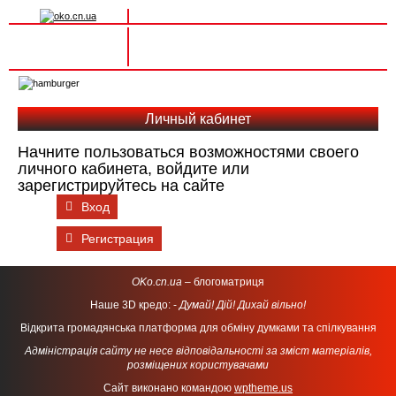
Вхід на сайт
Реєстрація
Toggle
navigation
Личный кабинет
Начните пользоваться возможностями своего
личного кабинета, войдите или
зарегистрируйтесь на сайте
Вход
Регистрация
OKo.cn.ua
– блогоматриця
Наше 3D кредо: -
Думай! Дій! Дихай вільно!
Відкрита громадянська платформа для обміну думками та спілкування
Адміністрація сайту не несе відповідальності за зміст матеріалів,
розміщених користувачами
Сайт виконано командою
wptheme.us