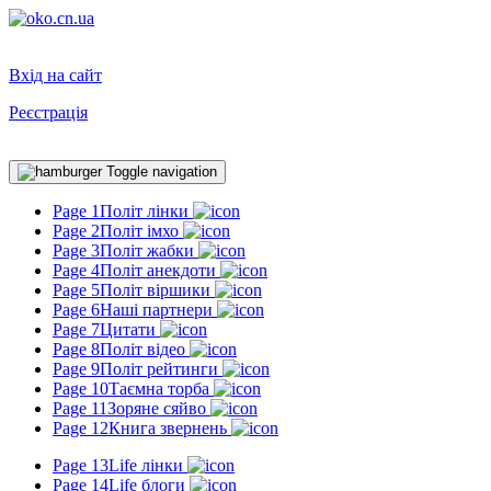
Вхід на сайт
Реєстрація
Toggle navigation
Page 1
Політ лінки
Page 2
Політ імхо
Page 3
Політ жабки
Page 4
Політ анекдоти
Page 5
Політ віршики
Page 6
Наші партнери
Page 7
Цитати
Page 8
Політ відео
Page 9
Політ рейтинги
Page 10
Таємна торба
Page 11
Зоряне сяйво
Page 12
Книга звернень
Page 13
Life лінки
Page 14
Life блоги