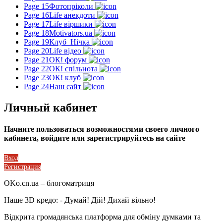
Page 15
Фотопріколи
Page 16
Life анекдоти
Page 17
Life віршики
Page 18
Motivators.ua
Page 19
Клуб_Нічка
Page 20
Life відео
Page 21
ОК! форум
Page 22
ОК! спільнота
Page 23
ОК! клуб
Page 24
Наш сайт
Личный кабинет
Начните пользоваться возможностями своего личного
кабинета, войдите или зарегистрируйтесь на сайте
Вход
Регистрация
OKo.cn.ua
– блогоматриця
Наше 3D кредо: -
Думай! Дій! Дихай вільно!
Відкрита громадянська платформа для обміну думками та