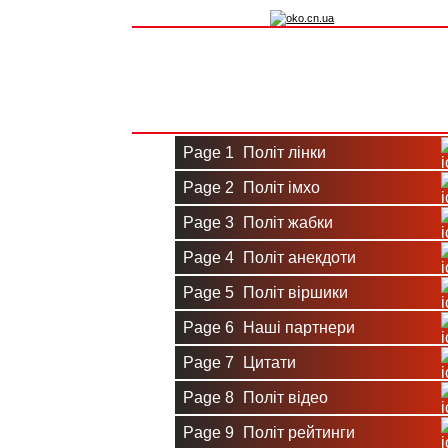
Вхід на сайт
Реєстрація
Page 1
Політ лінки
Page 2
Політ імхо
Page 3
Політ жабки
Page 4
Політ анекдоти
Page 5
Політ віршики
Page 6
Наші партнери
Page 7
Цитати
Page 8
Політ відео
Page 9
Політ рейтинги