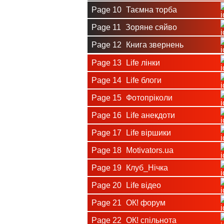
Page 10
Таємна торба
Page 11
Зоряне сяйво
Page 12
Книга звернень
Page 13
Life лінки
Page 14
Life блоги
Page 15
Фотопріколи
Page 16
Life анекдоти
Page 17
Life віршики
Page 18
Motivators.ua
Page 19
Клуб_Нічка
Page 20
Life відео
Page 21
ОК! форум
Page 22
ОК! спільнота