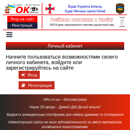
Вхід на сайт
Реєстрація
Toggle
navigation
Личный кабинет
Начните пользоваться возможностями своего
личного кабинета, войдите или
зарегистрируйтесь на сайте
Вход
Регистрация
OKo.cn.ua
– блогоматриця
Наше 3D кредо: -
Думай! Дій! Дихай вільно!
Відкрита громадянська платформа для обміну думками та спілкування
Адміністрація сайту не несе відповідальності за зміст матеріалів,
розміщених користувачами