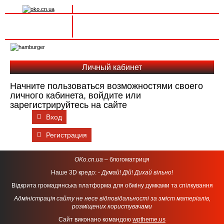
Вхід на сайт
Реєстрація
Toggle
navigation
Личный кабинет
Начните пользоваться возможностями своего
личного кабинета, войдите или
зарегистрируйтесь на сайте
Вход
Регистрация
OKo.cn.ua
– блогоматриця
Наше 3D кредо: -
Думай! Дій! Дихай вільно!
Відкрита громадянська платформа для обміну думками та спілкування
Адміністрація сайту не несе відповідальності за зміст матеріалів,
розміщених користувачами
Сайт виконано командою
wptheme.us