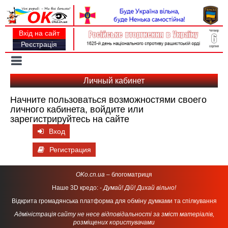
Вхід на сайт
Реєстрація
Toggle
navigation
Личный кабинет
Начните пользоваться возможностями своего
личного кабинета, войдите или
зарегистрируйтесь на сайте
Вход
Регистрация
OKo.cn.ua
– блогоматриця
Наше 3D кредо: -
Думай! Дій! Дихай вільно!
Відкрита громадянська платформа для обміну думками та спілкування
Адміністрація сайту не несе відповідальності за зміст матеріалів,
розміщених користувачами