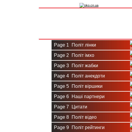
Вхід на сайт
Реєстрація
Page 1
Політ лінки
Page 2
Політ імхо
Page 3
Політ жабки
Page 4
Політ анекдоти
Page 5
Політ віршики
Page 6
Наші партнери
Page 7
Цитати
Page 8
Політ відео
Page 9
Політ рейтинги