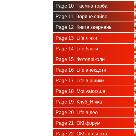
Page 10
Таємна торба
Page 11
Зоряне сяйво
Page 12
Книга звернень
Page 13
Life лінки
Page 14
Life блоги
Page 15
Фотопріколи
Page 16
Life анекдоти
Page 17
Life віршики
Page 18
Motivators.ua
Page 19
Клуб_Нічка
Page 20
Life відео
Page 21
ОК! форум
Page 22
ОК! спільнота