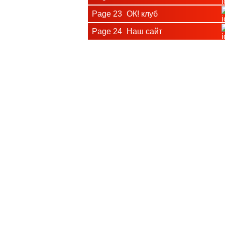
Page 23
ОК! клуб
Page 24
Наш сайт