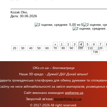
Kozak Oko,
Дата: 30.06.2026
«
1
2
3
4
5
6
7
20
30
40
50
60
70
80
90
100
110
120
736
OKo.cn.ua
– блогоматриця
Наше 3D кредо: -
Думай! Дій! Дихай вільно!
ідкрита громадянська платформа для обміну думками та спілкуван
 сайту не несе відповідальності за зміст матеріалів, розміщених
Сайт виконано командою
wptheme.us
Зворотній зв'язок:
kozak@oko.cn.ua
© 2017-2026 All right reserved.