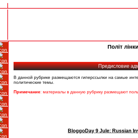
Політ лінк
Предисловие ад
В данной рубрике размещаются гиперссылки на самые инте
политические темы.
Примечание
: материалы в данную рубрику размещают поль
BloggoDay 9 Jule: Russian In