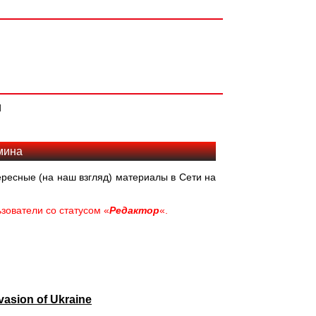
и
мина
ресные (на наш взгляд) материалы в Сети на
зователи со статусом «
Редактор
«.
vasion of Ukraine