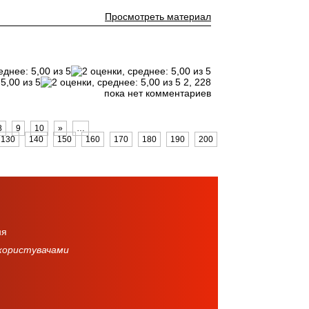
Просмотреть материал
2,
228
пока нет комментариев
8
9
10
»
…
130
140
150
160
170
180
190
200
210
220
230
ня
 користувачами