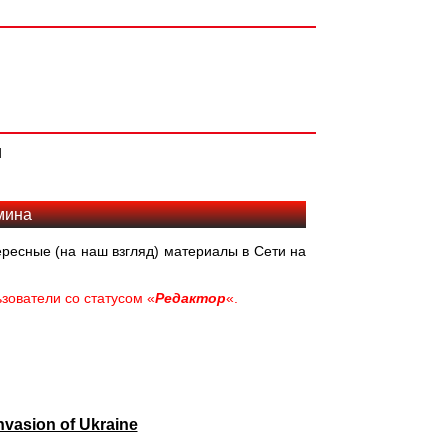
и
мина
ресные (на наш взгляд) материалы в Сети на
зователи со статусом «
Редактор
«.
vasion of Ukraine