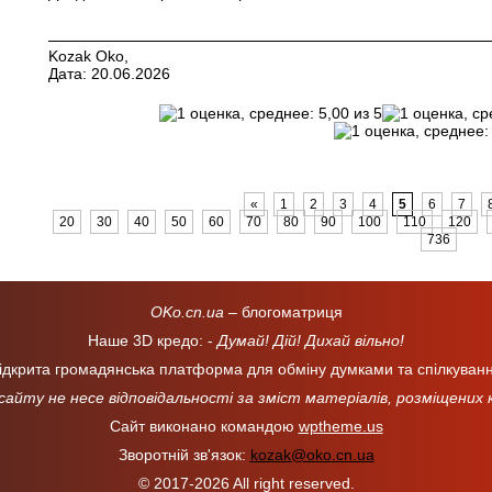
Kozak Oko,
Дата: 20.06.2026
«
1
2
3
4
5
6
7
20
30
40
50
60
70
80
90
100
110
120
736
OKo.cn.ua
– блогоматриця
Наше 3D кредо: -
Думай! Дій! Дихай вільно!
ідкрита громадянська платформа для обміну думками та спілкуван
 сайту не несе відповідальності за зміст матеріалів, розміщених
Сайт виконано командою
wptheme.us
Зворотній зв'язок:
kozak@oko.cn.ua
© 2017-2026 All right reserved.