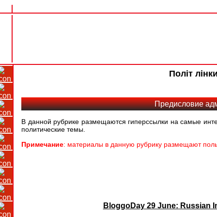
Політ лінк
Предисловие ад
В данной рубрике размещаются гиперссылки на самые инте
политические темы.
Примечание
: материалы в данную рубрику размещают поль
BloggoDay 29 June: Russian In