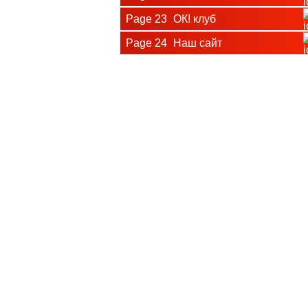
Page 23
ОК! клуб
Page 24
Наш сайт