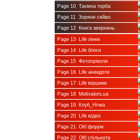
Page 10
Таємна торба
Page 11
Зоряне сяйво
Page 12
Книга звернень
Page 13
Life лінки
Page 14
Life блоги
Page 15
Фотопріколи
Page 16
Life анекдоти
Page 17
Life віршики
Page 18
Motivators.ua
Page 19
Клуб_Нічка
Page 20
Life відео
Page 21
ОК! форум
Page 22
ОК! спільнота