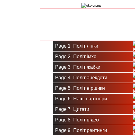
Вхід на сайт
Реєстрація
Page 1
Політ лінки
Page 2
Політ імхо
Page 3
Політ жабки
Page 4
Політ анекдоти
Page 5
Політ віршики
Page 6
Наші партнери
Page 7
Цитати
Page 8
Політ відео
Page 9
Політ рейтинги