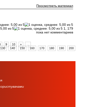
Просмотреть материал
1,
179
пока нет комментариев
8
9
10
»
…
130
140
150
160
170
180
190
200
210
220
230
ня
 користувачами