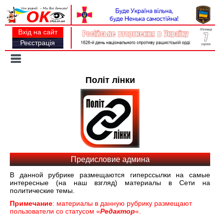
Вхід на сайт
Реєстрація
Toggle
navigation
Політ лінки
Предисловие админа
В данной рубрике размещаются гиперссылки на самые
интересные (на наш взгляд) материалы в Сети на
политические темы.
Примечание
: материалы в данную рубрику размещают
пользователи со статусом «
Редактор
«.