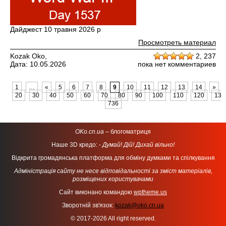
Дайджест 10 травня 2026 р
Просмотреть материал
Kozak Oko,
2,
237
Дата: 10.05.2026
пока нет комментариев
1
…
«
5
6
7
8
9
10
11
12
13
14
»
20
30
40
50
60
70
80
90
100
110
120
130
736
OKo.cn.ua
– блогоматриця
Наше 3D кредо: -
Думай! Дій! Дихай вільно!
Відкрита громадянська платформа для обміну думками та спілкування
Адміністрація сайту не несе відповідальності за зміст матеріалів,
розміщених користувачами
Сайт виконано командою
wptheme.us
Зворотній зв'язок:
kozak@oko.cn.ua
© 2017-2026 All right reserved.