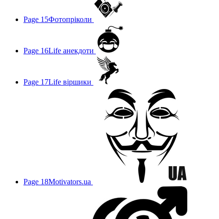
Page 15
Фотопріколи
Page 16
Life анекдоти
Page 17
Life віршики
Page 18
Motivators.ua