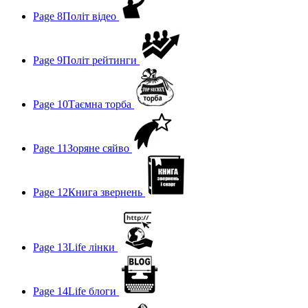
Page 8
Політ відео
Page 9
Політ рейтинги
Page 10
Таємна торба
Page 11
Зоряне сяйво
Page 12
Книга звернень
Page 13
Life лінки
Page 14
Life блоги