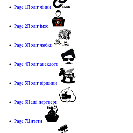
Page 1
Політ лінки
Page 2
Політ імхо
Page 3
Політ жабки
Page 4
Політ анекдоти
Page 5
Політ віршики
Page 6
Наші партнери
Page 7
Цитати