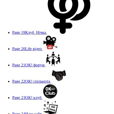
Page 19
Клуб_Нічка
Page 20
Life відео
Page 21
ОК! форум
Page 22
ОК! спільнота
Page 23
ОК! клуб
Page 24
Наш сайт