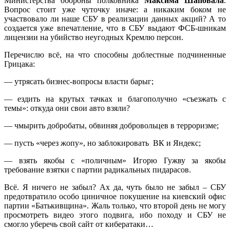
Министерства обороны полковника
Максима Шаповала
.
Вопрос стоит уже чуточку иначе: а никаким боком не
участвовало ли наше СБУ в реализации данных акций? А то
создается уже впечатление, что в СБУ выдают ФСБ-шникам
лицензии на убийство неугодных Кремлю персон.
Перечислю всё, на что способны доблестные подчиненные
Грицака:
— утрясать бизнес-вопросы власти барыг;
— ездить на крутых тачках и благополучно «съезжать с
темы»: откуда они свои авто взяли?
— чмырить добробаты, обвиняя добровольцев в терроризме;
— пусть «через жопу», но заблокировать ВК и Яндекс;
— взять якобы с «поличным» Игорю Гужву за якобы
требование взятки с партии радикальных пидарасов.
Всё. Я ничего не забыл? Ах да, чуть было не забыл – СБУ
предотвратило особо циничное покушение на киевский офис
партии «Батькивщина». Жаль только, что второй день не могу
просмотреть видео этого подвига, ибо походу и СБУ не
смогло уберечь свой сайт от кибератаки…