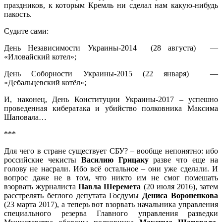
праздников, к которым Кремль ни сделал нам какую-нибудь
пакость.
Судите сами:
День Независимости Украины-2014 (28 августа) —
«Иловайский котел»;
День Соборности Украины-2015 (22 января) —
«Дебальцевский котёл»;
И, наконец, День Конституции Украины-2017 – успешно
проведенная кибератака и убийство полковника Максима
Шаповала…
***
Для чего в стране существует СБУ? – вообще непонятно: ибо
российские чекисты
Василию Грицаку
разве что еще на
голову не насрали. Ибо всё остальное – они уже сделали. И
вопрос даже не в том, что никто им не смог помешать
взорвать журналиста
Павла Шеремета
(20 июля 2016), затем
расстрелять беглого депутата Госдумы
Дениса Вороненкова
(23 марта 2017), а теперь вот взорвать начальника управления
специального резерва Главного управления разведки