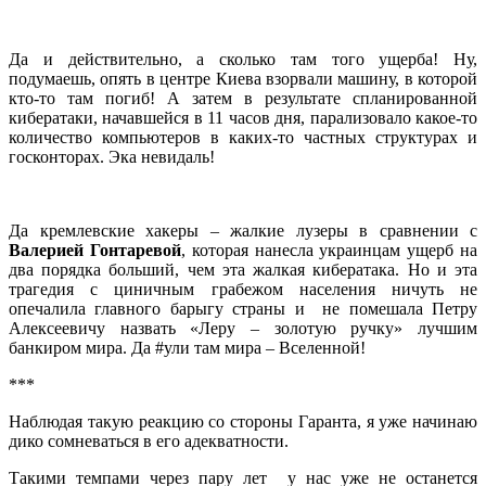
Да и действительно, а сколько там того ущерба! Ну,
подумаешь, опять в центре Киева взорвали машину, в которой
кто-то там погиб! А затем в результате спланированной
кибератаки, начавшейся в 11 часов дня, парализовало какое-то
количество компьютеров в каких-то частных структурах и
госконторах. Эка невидаль!
Да кремлевские хакеры – жалкие лузеры в сравнении с
Валерией Гонтаревой
, которая нанесла украинцам ущерб на
два порядка больший, чем эта жалкая кибератака. Но и эта
трагедия с циничным грабежом населения ничуть не
опечалила главного барыгу страны и не помешала Петру
Алексеевичу назвать «Леру – золотую ручку» лучшим
банкиром мира. Да #ули там мира – Вселенной!
***
Наблюдая такую реакцию со стороны Гаранта, я уже начинаю
дико сомневаться в его адекватности.
Такими темпами через пару лет у нас уже не останется