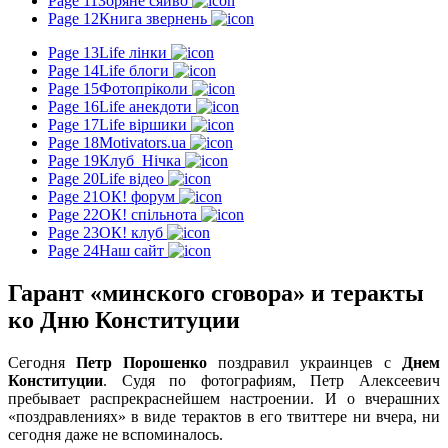
Page 11
Зоряне сяйво
Page 12
Книга звернень
Page 13
Life лінки
Page 14
Life блоги
Page 15
Фотопріколи
Page 16
Life анекдоти
Page 17
Life віршики
Page 18
Motivators.ua
Page 19
Клуб_Нічка
Page 20
Life відео
Page 21
ОК! форум
Page 22
ОК! спільнота
Page 23
ОК! клуб
Page 24
Наш сайт
Гарант «минского сговора» и теракты
ко Дню Конституции
Сегодня
Петр Порошенко
поздравил украинцев с
Днем
Конституции
. Судя по фотографиям, Петр Алексеевич
пребывает распрекраснейшем настроении. И о вчерашних
«поздравлениях» в виде терактов в его твиттере ни вчера, ни
сегодня даже не вспоминалось.