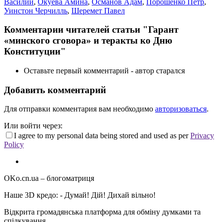
Василий
,
Окуева Амина
,
Османов Адам
,
Порошенко Петр
,
Уинстон Черчилль
,
Шеремет Павел
Комментарии читателей статьи "Гарант
«минского сговора» и теракты ко Дню
Конституции"
Оставьте первый комментарий - автор старался
Добавить комментарий
Для отправки комментария вам необходимо
авторизоваться
.
Или войти через:
I agree to my personal data being stored and used as per
Privacy
Policy
OKo.cn.ua
– блогоматриця
Наше 3D кредо: -
Думай! Дій! Дихай вільно!
Відкрита громадянська платформа для обміну думками та
спілкування