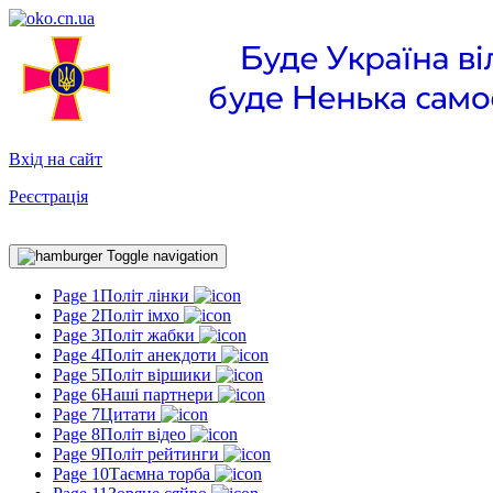
Вхід на сайт
Реєстрація
Toggle navigation
Page 1
Політ лінки
Page 2
Політ імхо
Page 3
Політ жабки
Page 4
Політ анекдоти
Page 5
Політ віршики
Page 6
Наші партнери
Page 7
Цитати
Page 8
Політ відео
Page 9
Політ рейтинги
Page 10
Таємна торба