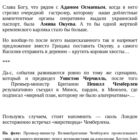
Слава Богу, что рядом с
Адамом Осмаевым
, когда в него
стрелял очередной гастролер, которому наши доблестные
компетентные органы оперативно выдали украинский
паспорт, была
Амина Окуева
. А то бы одной жертвой
кремлевского карлика стало бы больше.
Но вообще-то после всего вышесказанного так и назревает
предложение вместо Грицака поставить Окуеву, а самого
Василия отправить в деревню – крутить коровам хвосты…
***
Да-с, события развиваются ровно по тому же сценарию,
который и предвидел
Уинстон Черчилль
, после того
Премьер-министр Британии
Невилл Чемберлен
результативно съездил в Минск, пардон, в Мюнхен, где
подписал «мирный план, которому не было альтернативы»…
Пользуясь случаем, стоит напомнить — сколь Лондон
восторженно встречал «миротворца» Чемберлена.
На фото:
Премьер-министр Великобритании Чемберлен провозглашает
«мир для нашего времени» перед журналистами на аэродроме Хестон близ