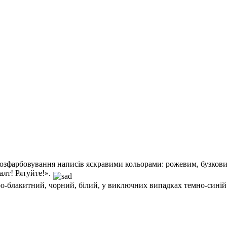
розфарбовування написів яскравими кольорами: рожевим, бузков
алт! Рятуйте!».
іро-блакитний, чорний, білий, у виключних випадках темно-синій