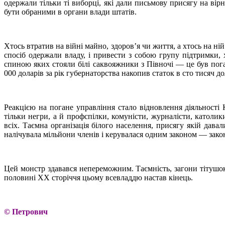
одержали тільки ті виборці, які дали письмову присягу на ві
бути обраними в органи влади штатів.
Хтось втратив на війні майно, здоров’я чи життя, а хтось на ні
спосіб одержали владу, і привести з собою групу підтримки, 
спиною яких стояли білі саквояжники з Півночі — це був пог
000 доларів за рік губернаторства накопив статок в сто тисяч до
Реакцією на погане управління стало відновлення діяльності
тільки негри, а й профспілки, комуністи, журналісти, католи
всіх. Таємна організація білого населення, присягу якій дава
налічувала мільйони членів і керувалася одним законом — зако
Цей монстр здавався непереможним. Таємність, загони тітушок, 
половині ХХ сторіччя цьому всевладдю настав кінець.
© Петрович