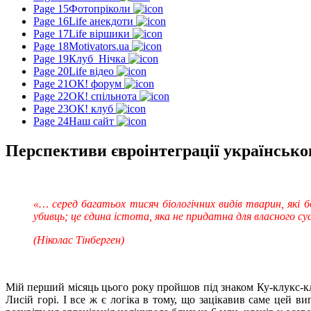
Page 15
Фотопріколи
Page 16
Life анекдоти
Page 17
Life віршики
Page 18
Motivators.ua
Page 19
Клуб_Нічка
Page 20
Life відео
Page 21
ОК! форум
Page 22
ОК! спільнота
Page 23
ОК! клуб
Page 24
Наш сайт
Перспективи євроінтеграції українсько
«… серед багатьох тисяч біологічних видів тварин, які
убивць; це єдина істота, яка не придатна для власного су
(Ніколас Тінберген)
Мій перший місяць цього року пройшов під знаком Ку-клукс-кл
Лисій горі. І все ж є логіка в тому, що зацікавив саме цей