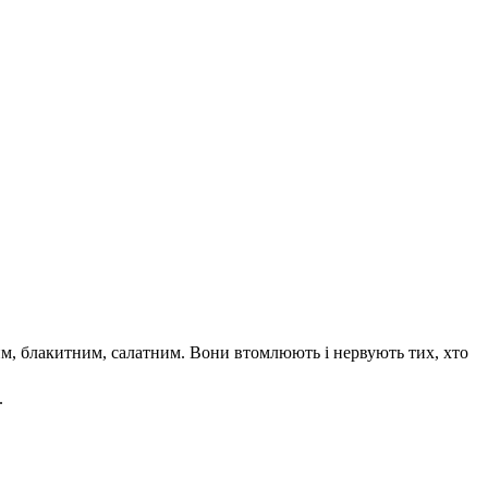
им, блакитним, салатним. Вони втомлюють і нервують тих, хто
.