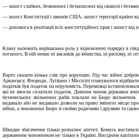
— захист слабких, безвинних і беззахисних від сваволі і беззак
— захист Конституції і законів США, захист території країни в
— допомога в реалізації всіх конституційних прав і захист від 
Клану належить вирішальна роль у відновленні порядку в пів
поганого. В ній немає ні закликів до вбивства, ні расизму, ні с
Варто сказати кілька слів про корупцію. Під час війни добр
Арканзасу, Флориди, Луїзіани і Міссісіпі планувалося відібр
податків був податок на нерухомість. Переможці встановлювали
які не змогли сплатили податок. Дивним чином державна земля
безземельних звільнених рабів поклали на Бюро звільнення.
видавало або не видавало дозволи на право змінити місце пр
війни, а чиновники Бюро зі своїми родичами і друзями та сакв
Швидке збагачення тільки розпалює апетит. Комусь вистачило
державним чиновником не тільки в Україні. Вигідним капіталов