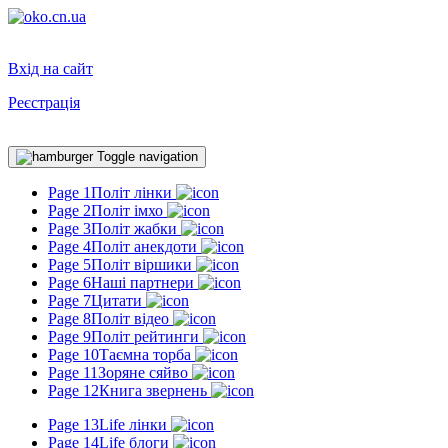
Вхід на сайт
Реєстрація
Toggle navigation
Page 1
Політ лінки
Page 2
Політ імхо
Page 3
Політ жабки
Page 4
Політ анекдоти
Page 5
Політ віршики
Page 6
Наші партнери
Page 7
Цитати
Page 8
Політ відео
Page 9
Політ рейтинги
Page 10
Таємна торба
Page 11
Зоряне сяйво
Page 12
Книга звернень
Page 13
Life лінки
Page 14
Life блоги