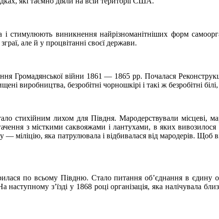
едках, які таємно діяли на всій території США.
а і стимулюють виникнення найрізноманітніших форм самооргані
зграї, але й у процвітанні своєї держави.
ення Громадянської війни 1861 — 1865 рр. Почалася Реконструкц
ні виробництва, безробітні чорношкірі і такі ж безробітні білі,
ало стихійним лихом для Півдня. Мародерствували місцеві, ма
ачення з місткими саквояжами і лантухами, в яких вивозилося п
 — міліцію, яка патрулювала і відбивалася від мародерів. Щоб ві
рилася по всьому Півдню. Стало питання об’єднання в єдину ор
а наступному з’їзді у 1868 році організація, яка налічувала близ