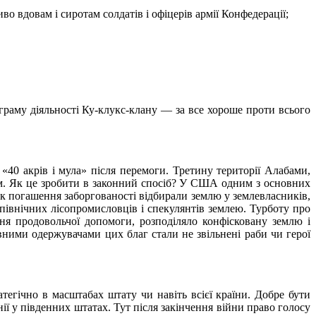
во вдовам і сиротам солдатів і офіцерів армії Конфедерації;
раму діяльності Ку-клукс-клану — за все хороше проти всього
40 акрів і мула» після перемоги. Третину території Алабами,
бам. Як це зробити в законний спосіб? У США одним з основних
ок погашення заборгованості відбирали землю у землевласників,
північних лісопромисловців і спекулянтів землею. Турботу про
ня продовольчої допомоги, розподіляло конфісковану землю і
ними одержувачами цих благ стали не звільнені раби чи герої
егічно в масштабах штату чи навіть всієї країни. Добре бути
ї у південних штатах. Тут після закінчення війни право голосу