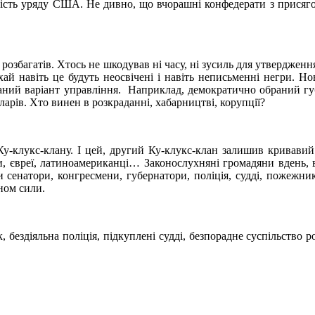
рність уряду США. Не дивно, що вчорашні конфедерати з присяго
й розбагатів. Хтось не шкодував ні часу, ні зусиль для утвердже
хай навіть це будуть неосвічені і навіть неписьменні негри. Но
аний варіант управління. Наприклад, демократично обраний гу
ларів. Хто винен в розкраданні, хабарництві, корупції?
 Ку-клукс-клану. І цей, другий Ку-клукс-клан залишив кривави
ки, євреї, латиноамериканці… Законослухняні громадяни вдень, 
ли сенатори, конгресмени, губернатори, поліція, судді, пожежн
ном сили.
бездіяльна поліція, підкуплені судді, безпорадне суспільство р