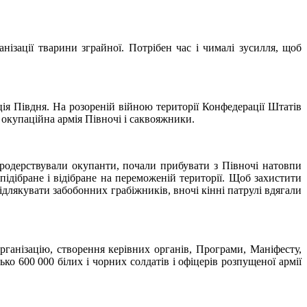
зації тварини зграйної. Потрібен час і чималі зусилля, щоб
ія Півдня. На розореній війною території Конфедерації Штатів
 окупаційна армія Півночі і саквояжники.
родерствували окупанти, почали прибувати з Півночі натовпи
ідібране і відібране на переможеній території. Щоб захистити
длякувати забобонних грабіжників, вночі кінні патрулі вдягали
ганізацію, створення керівних органів, Програми, Маніфесту,
ько 600 000 білих і чорних солдатів і офіцерів розпущеної армії