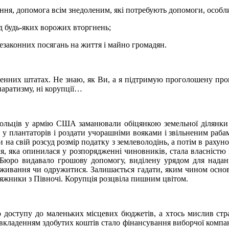
оння, допомога всім знедоленим, які потребують допомоги, особли
ід будь-яких ворожих вторгнень;
незаконних посягань на життя і майно громадян.
денних штатах. Не знаю, як Ви, а я підтримую проголошену прог
епаратизму, ні корупції…
овольців у армію США заманювали обіцянкою земельної ділянки «
ати у плантаторів і роздати учорашніми вояками і звільненим ра
 на свій розсуд розмір податку з землеволодінь, а потім в рахун
, яка опинилася у розпорядженні чиновників, стала власністю 
 Бюро видавало грошову допомогу, виділену урядом для надан
оживання чи одружитися. Залишається гадати, яким чином основ
ояжники з Півночі. Корупція розцвіла пишним цвітом.
 доступу до маленьких місцевих бюджетів, а хтось мислив страт
кладенням здобутих коштів стало фінансування виборчої компані