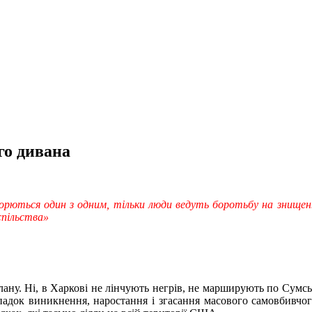
го дивана
 борються один з одним, тільки люди ведуть боротьбу на знище
спільства»
ану. Ні, в Харкові не лінчують негрів, не марширують по Сумськ
 випадок виникнення, наростання і згасання масового самовбивч