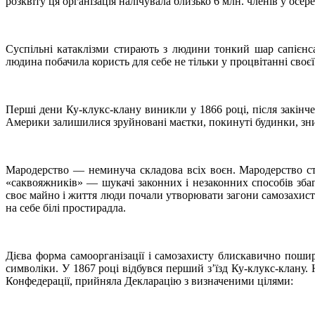
розквіту ця організація налічувала близько 6 млн. членів у осер
Суспільні катаклізми стирають з людини тонкий шар сапієнс
людина побачила користь для себе не тільки у процвітанні своєї 
Перші дени Ку-клукс-клану виникли у 1866 році, після закінч
Америки залишилися зруйновані маєтки, покинуті будинки, знище
Мародерство — неминуча складова всіх воєн. Мародерство ст
«саквояжників» — шукачі законних і незаконних способів збаг
своє майно і життя люди почали утворювати загони самозахисту
на себе білі простирадла.
Дієва форма самоорганізації і самозахисту блискавично поши
символіки. У 1867 році відбувся перший з’їзд Ку-клукс-клану. Н
Конфедерації, прийняла Декларацію з визначеними цілями: