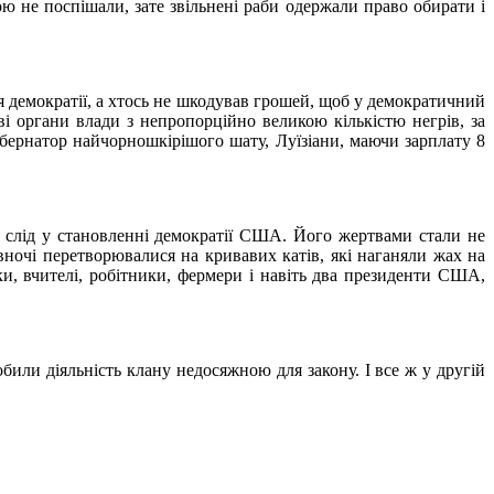
ю не поспішали, зате звільнені раби одержали право обирати і
ння демократії, а хтось не шкодував грошей, щоб у демократичний
ві органи влади з непропорційно великою кількістю негрів, за
бернатор найчорношкірішого шату, Луїзіани, маючи зарплату 8
й слід у становленні демократії США. Його жертвами стали не
вночі перетворювалися на кривавих катів, які наганяли жах на
ики, вчителі, робітники, фермери і навіть два президенти США,
обили діяльність клану недосяжною для закону. І все ж у другій