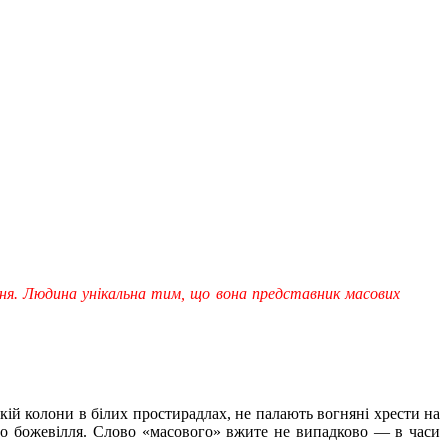
ння. Людина унікальна тим, що вона представник масових
ій колони в білих простирадлах, не палають вогняні хрести на
ого божевілля. Слово «масового» вжите не випадково — в часи