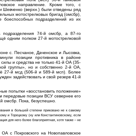
ловское направление. Кроме того, с
и Шевченко (верхн.) были отведены ряд
ельных мотострелковых бригад (омсбр),
ее боеспособных подразделений из их
 подразделения 74-й омсбр, а 87-го
 ещё одним полком 27-й мотострелковой
оне с. Песчаное, Даченское и Лысовка,
винули позиции противника в районе
 силы и средства не только 41-й ОА (35-
кой группы», но и собственно 2-й ОА,
 27-й мсд (506-й и 589-й мсп). Более
нужден задействовать и свой резерв 41-й
ные попытки «восстановить положение»
а и передовые позиции ВСУ севернее его
й омсбр. Пока, безуспешно.
ования в большей степени приковано не к самому
ому и Торецкому (ну или Константиновскому, если
ация для него более благоприятная, хотя также – не
й ОА с Покровского на Новопавловское