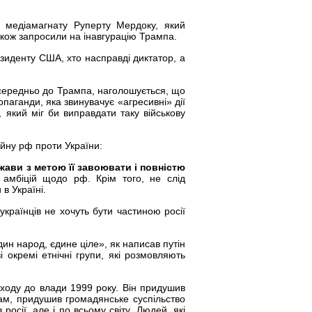
n медіамагнату Руперту Мердоку, який
акож запросили на інавгурацію Трампа.
зиденту США, хто насправді диктатор, а
осередньо до Трампа, наголошується, що
опаганди, яка звинувачує «агресивні» дії
 який міг би виправдати таку військову
ійну рф проти України:
жави з метою її завоювати і повністю
амбіцій щодо рф. Крім того, не слід
 в Україні.
українців не хочуть бути частиною росії
дин народ, єдине ціле», як написав путін
і окремі етнічні групи, які розмовляють
иходу до влади 1999 року. Він придушив
ам, придушив громадянське суспільство
 росії, але і по всьому світу. Людей, які