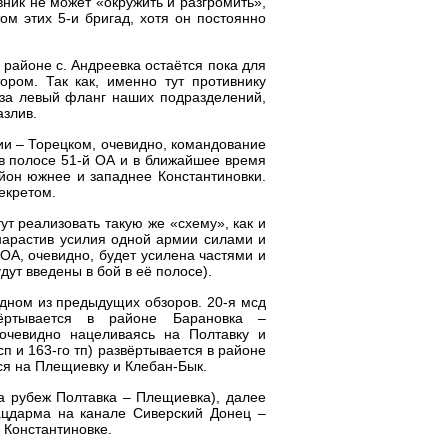
вник не может «окружить и разгромить»,
ом этих 5-и бригад, хотя он постоянно
 районе с. Андреевка остаётся пока для
ром. Так как, именно тут противнику
) за левый фланг наших подразделений,
азлив.
и – Торецком, очевидно, командование
 в полосе 51-й ОА и в ближайшее время
айон южнее и западнее Константиновки.
секретом.
ут реализовать такую же «схему», как и
 нарастив усилия одной армии силами и
 ОА, очевидно, будет усилена частями и
дут введены в бой в её полосе).
 одном из предыдущих обзоров. 20-я мсд
вёртывается в районе Барановка –
 очевидно нацеливаясь на Полтавку и
сп и 163-го тп) развёртывается в районе
я на Плещиевку и Клебан-Бык.
а рубеж Полтавка – Плещиевка), далее
лацдарма на канале Сиверский Донец –
е Константиновке.