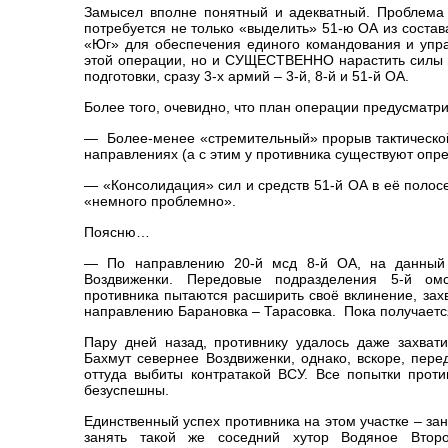
Замысел вполне понятный и адекватный. Проблема 
потребуется не только «выделить» 51-ю ОА из состав
«Юг» для обеспечения единого командования и упр
этой операции, но и СУЩЕСТВЕННО нарастить силы и
подготовки, сразу 3-х армий – 3-й, 8-й и 51-й ОА.
Более того, очевидно, что план операции предусматр
— Более-менее «стремительный» прорыв тактическо
направлениях (а с этим у противника существуют опр
— «Консолидация» сил и средств 51-й ОА в её полосе
«немного проблемно».
Поясню…
— По направлению 20-й мсд 8-й ОА, на данный
Воздвиженки. Передовые подразделения 5-й ом
противника пытаются расширить своё вклинение, зах
направлению Барановка – Тарасовка. Пока получается
Пару дней назад, противнику удалось даже захвати
Бахмут севернее Воздвиженки, однако, вскоре, пер
оттуда выбиты контратакой ВСУ. Все попытки против
безуспешны.
Единственный успех противника на этом участке – за
занять такой же соседний хутор Водяное Второе