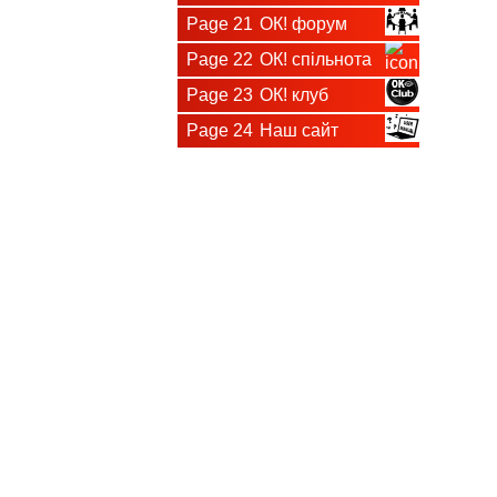
Page 21
ОК! форум
Page 22
ОК! спільнота
Page 23
ОК! клуб
Page 24
Наш сайт