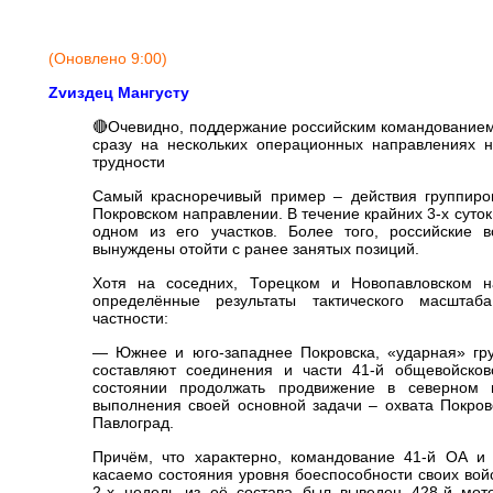
(Оновлено 9:00)
Zvиздец Мангусту
🔴Очевидно, поддержание российским командование
сразу на нескольких операционных направлениях 
трудности
Самый красноречивый пример – действия группиров
Покровском направлении. В течение крайних 3-х суто
одном из его участков. Более того, российские 
вынуждены отойти с ранее занятых позиций.
Хотя на соседних, Торецком и Новопавловском н
определённые результаты тактического масшта
частности:
— Южнее и юго-западнее Покровска, «ударная» гру
составляют соединения и части 41-й общевойсков
состоянии продолжать продвижение в северном 
выполнения своей основной задачи – охвата Покров
Павлоград.
Причём, что характерно, командование 41-й ОА и
касаемо состояния уровня боеспособности своих войс
2-х недель из её состава был выведен 428-й мото