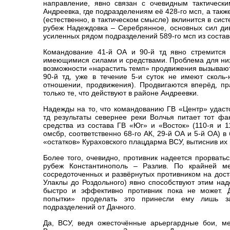
направление, явно связан с очевидным тактическ
Андреевка, где подразделениям её 428-го мсп, а такж
(естественно, в тактическом смысле) вклинится в сис
рубеж Надеждовка – Серебрянное, основных сил диви
усиленных рядом подразделений 589-го мсп из состав
Командование 41-й ОА и 90-й тд явно стремится 
имеющимися силами и средствами. Проблема для них 
возможности «нарастить темп» продвижения вызываю
90-й тд, уже в течение 5-и суток не имеют сколь-
отношении, продвижения). Продвигаются вперёд, п
только те, что действуют в районе Андреевки.
Надежды на то, что командованию ГВ «Центр» удастс
тд результаты севернее реки Волчья питает тот ф
средства из состава ГВ «Юг» и «Восток» (110-я и 1
омсбр, соответственно 68-го АК, 29-й ОА и 5-й ОА) 
«остатков» Кураховского плацдарма ВСУ, вытиснив их
Более того, очевидно, противник надеется прорвать
рубеж Константинополь – Разлив. По крайней ме
сосредоточенных и развёрнутых противником на дост
Улаклы до Роздольного) явно способствуют этим над
быстро и эффективно противник пока не может. 
попытки» проделать это принесли ему лишь з
подразделений от Дачного.
Да, ВСУ, ведя ожесточённые арьергардные бои, м