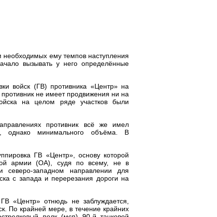
м необходимых ему темпов наступления
начало вызывать у него определённые
ки войск (ГВ) противника «Центр» на
к противник не имеет продвижения ни на
войска на целом ряде участков были
аправлениях противник всё же имел
ба, однако минимального объёма. В
ппировка ГВ «Центр», основу которой
ой армии (ОА), судя по всему, не в
и северо-западном направлении для
ска с запада и перерезания дороги на
 ГВ «Центр» отнюдь не заблуждается,
к. По крайней мере, в течение крайних
стрелковый полк (мсп) 90-й танковой