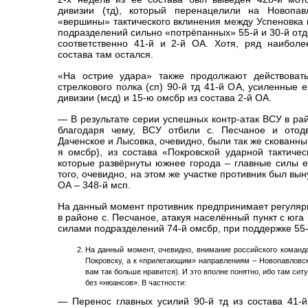
дивизии (тд), который перенацелили на Новопав
«вершины» тактического вклинения между Успеновка 
подразделений сильно «потрёпанных» 55-й и 30-й отд
соответственно 41-й и 2-й ОА. Хотя, ряд наибол
состава там остался.
«На острие удара» также продолжают действовать
стрелкового полка (сп) 90-й тд 41-й ОА, усиленные
дивизии (мсд) и 15-ю омсбр из состава 2-й ОА.
— В результате серии успешных контр-атак ВСУ в рай
благодаря чему, ВСУ отбили с. Песчаное и отод
Даченское и Лысовка, очевидно, были так же скованны
я омсбр), из состава «Покровской ударной тактичес
которые развёрнуты южнее города – главные силы её
того, очевидно, на этом же участке противник был вы
ОА – 348-й мсп.
На данный момент противник предпринимает регуляр
в районе с. Песчаное, атакуя населённый пункт с юг
силами подразделений 74-й омсбр, при поддержке 55-
На данный момент, очевидно, внимание российского команд
Покровску, а к «прилегающим» направлениям – Новопавловск
вам так больше нравится). И это вполне понятно, ибо там ситу
без «нюансов». В частности:
— Перенос главных усилий 90-й тд из состава 41-