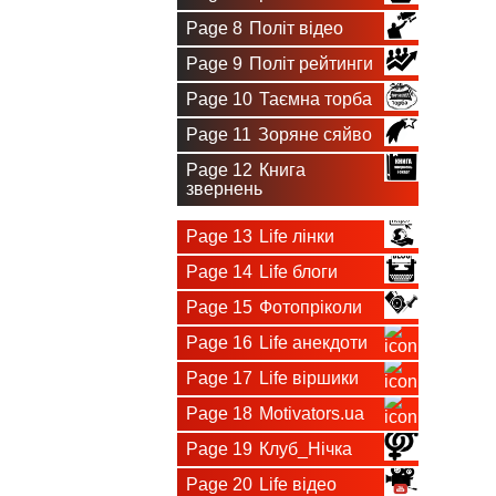
Page 8
Політ відео
Page 9
Політ рейтинги
Page 10
Таємна торба
Page 11
Зоряне сяйво
Page 12
Книга
звернень
Page 13
Life лінки
Page 14
Life блоги
Page 15
Фотопріколи
Page 16
Life анекдоти
Page 17
Life віршики
Page 18
Motivators.ua
Page 19
Клуб_Нічка
Page 20
Life відео