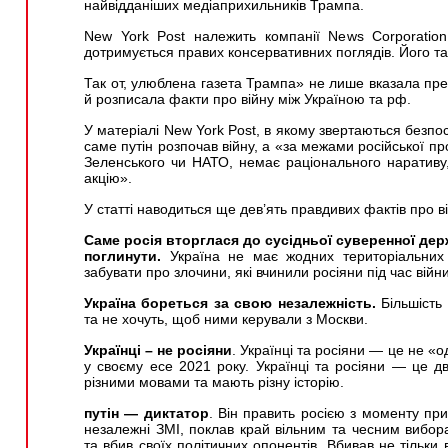
найвідданіших медіаприхильників Трампа.
New York Post належить компанії News Corporatio
дотримується правих консервативних поглядів. Його т
Так от, улюблена газета Трампа» не лише вказала пре
й розписала факти про війну між Україною та рф.
У матеріалі New York Post, в якому звертаються безп
саме путін розпочав війну, а «за межами російської пр
Зеленського чи НАТО, немає раціонального наративу,
акцію».
У статті наводиться ще дев’ять правдивих фактів про в
Саме росія вторглася до сусідньої суверенної дер
поглинути.
Україна не має жодних територіальних 
забувати про злочини, які вчинили росіяни під час війни
Україна бореться за свою незалежність.
Більшість 
та не хочуть, щоб ними керували з Москви.
Українці – не росіяни
. Українці та росіяни — це не «о
у своєму есе 2021 року. Українці та росіяни — це дв
різними мовами та мають різну історію.
путін — диктатор
. Він править росією з моменту пр
незалежні ЗМІ, поклав край вільним та чесним вибор
та вбив своїх політичних опонентів. Вбивав не тільки в