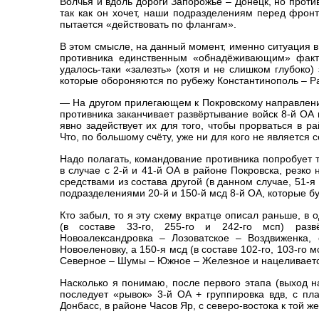
Волчья и вдоль дороги Запорожье – Донецк, но проти
так как он хочет, наши подразделениям перед фронт
пытается «действовать по флангам».
В этом смысле, на данный момент, именно ситуация в
противника единственным «обнадёживающим» факто
удалось-таки «залезть» (хотя и не слишком глубоко
которые обороняются по рубежу Константинополь – Р
— На другом прилегающем к Покровскому направлени
противника заканчивает развёртывание войск 8-й ОА
явно задействует их для того, чтобы прорваться в р
Что, по большому счёту, уже ни для кого не является 
Надо полагать, командование противника попробует т
в случае с 2-й и 41-й ОА в районе Покровска, резко
средствами из состава другой (в данном случае, 51-я
подразделениями 20-й и 150-й мсд 8-й ОА, которые бу
Кто забыл, то я эту схему вкратце описал раньше, в
(в составе 33-го, 255-го и 242-го мсп) раз
Новоалександровка – Лозоватское – Воздвиженка,
Новоеленовку, а 150-я мсд (в составе 102-го, 103-го м
Северное – Шумы – Южное – Железное и нацеливаетс
Насколько я понимаю, после первого этапа (выход н
последует «рывок» 3-й ОА + группировка вдв, с п
Донбасс, в районе Часов Яр, с северо-востока к той ж