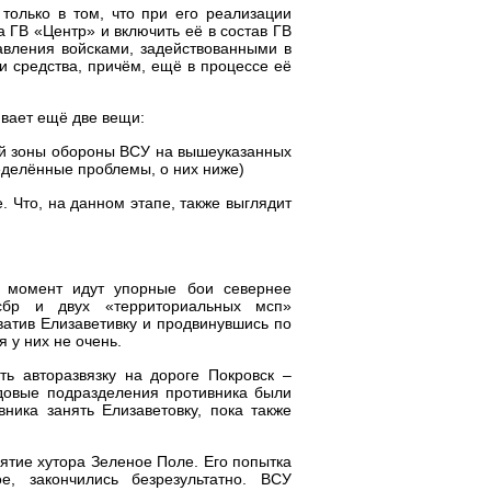
только в том, что при его реализации
а ГВ «Центр» и включить её в состав ГВ
авления войсками, задействованными в
 средства, причём, ещё в процессе её
ивает ещё две вещи:
й зоны обороны ВСУ на вышеуказанных
еделённые проблемы, о них ниже)
. Что, на данном этапе, также выглядит
 момент идут упорные бои севернее
сбр и двух «территориальных мсп»
ватив Елизаветивку и продвинувшись по
 у них не очень.
ть авторазвязку на дороге Покровск –
едовые подразделения противника были
ника занять Елизаветовку, пока также
нятие хутора Зеленое Поле. Его попытка
, закончились безрезультатно. ВСУ