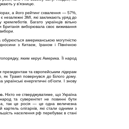
джають у в’язницю.
иборах, а його рейтинг схвалення — 57%,
і є незалежні ЗМІ, які закликають уряд до
 кремлеботів. Багато українців вільно
ли Британія виборювала своє виживання
 вибори.
а обурюється американською могутністю
дносини з Китаєм, Іраном і Північною
топорядку, яким керує Америка. Її народ
м президентам та європейським лідерам
го, як Трамп повернувся до Білого дому.
українські енергетичні об’єкти. І знову
о.
Ніхто не стверджуватиме, що Україна
народ та суверенітет не повинні бути
ана, так це росія — це одна величезна
й картель олігархів, які стали одними з
ільшість населення рф перебуває в стані