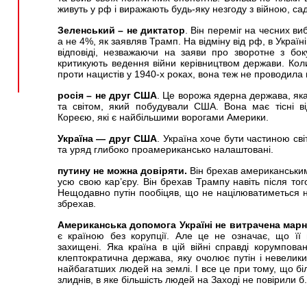
живуть у рф і виражають будь-яку незгоду з війною, са
Зеленський – не диктатор
. Він переміг на чесних в
а не 4%, як заявляв Трамп. На відміну від рф, в Україн
відповіді, незважаючи на заяви про зворотне з боку
критикують ведення війни керівництвом держави. Ко
проти нацистів у 1940-х роках, вона теж не проводила
росія – не друг США
. Це ворожа ядерна держава, як
та світом, який побудували США. Вона має тісні ві
Кореєю, які є найбільшими ворогами Америки.
Україна — друг США
. Україна хоче бути частиною сві
та уряд глибоко проамерикансько налаштовані.
путину не можна довіряти.
Він брехав американськи
усю свою кар’єру. Він брехав Трампу навіть після то
Нещодавно путін пообіцяв, що не націлюватиметься на 
збрехав.
Американська допомога Україні не витрачена марн
є країною без корупції. Але це не означає, що її 
захищені. Яка країна в цій війні справді корумпов
клептократична держава, яку очолює путін і невелики
найбагатших людей на землі. І все це при тому, що б
злиднів, в яке більшість людей на Заході не повірили б.