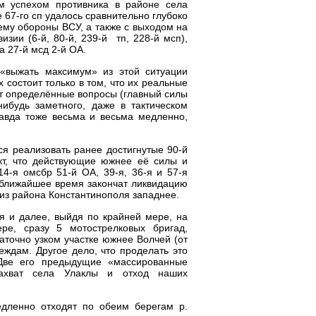
им успехом противника в районе села
е 67-го сп удалось сравнительно глубоко
тему обороны ВСУ, а также с выходом на
зии (6-й, 80-й, 239-й тп, 228-й мсп),
а 27-й мсд 2-й ОА.
«выжать максимум» из этой ситуации
состоит только в том, что их реальные
т определённые вопросы (главный силы
нибудь заметного, даже в тактическом
равда тоже весьма и весьма медленно,
я реализовать ранее достигнутые 90-й
акт, что действующие южнее её силы и
14-я омсбр 51-й ОА, 39-я, 36-я и 57-я
в ближайшее время закончат ликвидацию
 из района Константинополя западнее.
ся и далее, выйдя по крайней мере, на
ре, сразу 5 мотострелковых бригад,
аточно узком участке южнее Волчей (от
еждам. Другое дело, что проделать это
Две его предыдущие «массированные
ахват села Улаклы и отход наших
едленно отходят по обеим берегам р.