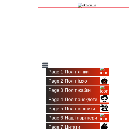
Вхід на сайт
Реєстрація
Toggle
Page 1
Політ лінки
navigation
Page 2
Політ імхо
Page 3
Політ жабки
Page 4
Політ анекдоти
Page 5
Політ віршики
Page 6
Наші партнери
Page 7
Цитати