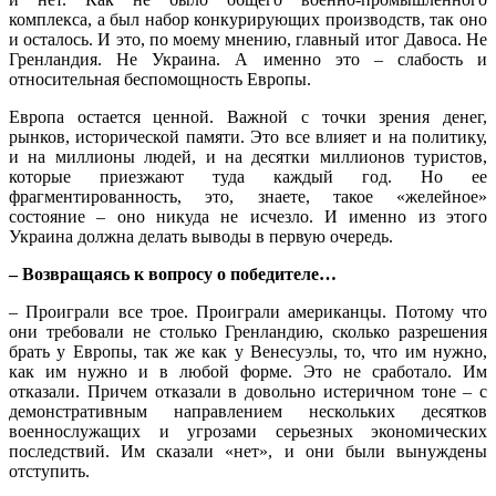
комплекса, а был набор конкурирующих производств, так оно
и осталось. И это, по моему мнению, главный итог Давоса. Не
Гренландия. Не Украина. А именно это – слабость и
относительная беспомощность Европы.
Европа остается ценной. Важной с точки зрения денег,
рынков, исторической памяти. Это все влияет и на политику,
и на миллионы людей, и на десятки миллионов туристов,
которые приезжают туда каждый год. Но ее
фрагментированность, это, знаете, такое «желейное»
состояние – оно никуда не исчезло. И именно из этого
Украина должна делать выводы в первую очередь.
– Возвращаясь к вопросу о победителе…
– Проиграли все трое. Проиграли американцы. Потому что
они требовали не столько Гренландию, сколько разрешения
брать у Европы, так же как у Венесуэлы, то, что им нужно,
как им нужно и в любой форме. Это не сработало. Им
отказали. Причем отказали в довольно истеричном тоне – с
демонстративным направлением нескольких десятков
военнослужащих и угрозами серьезных экономических
последствий. Им сказали «нет», и они были вынуждены
отступить.