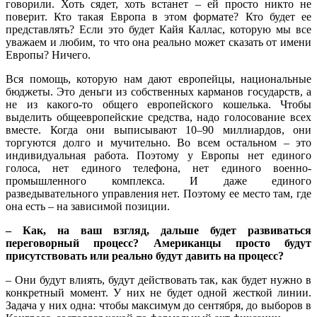
говорили. Хоть сядет, хоть встанет – ей просто никто не
поверит. Кто такая Европа в этом формате? Кто будет ее
представлять? Если это будет Кайя Каллас, которую мы все
уважаем и любим, то что она реально может сказать от имени
Европы? Ничего.
Вся помощь, которую нам дают европейцы, национальные
бюджеты. Это деньги из собственных карманов государств, а
не из какого-то общего европейского кошелька. Чтобы
выделить общеевропейские средства, надо голосование всех
вместе. Когда они выписывают 10–90 миллиардов, они
торгуются долго и мучительно. Во всем остальном – это
индивидуальная работа. Поэтому у Европы нет единого
голоса, нет единого телефона, нет единого военно-
промышленного комплекса. И даже единого
разведывательного управления нет. Поэтому ее место там, где
она есть – на зависимой позиции.
– Как, на ваш взгляд, дальше будет развиваться
переговорный процесс? Американцы просто будут
присутствовать или реально будут давить на процесс?
– Они будут влиять, будут действовать так, как будет нужно в
конкретный момент. У них не будет одной жесткой линии.
Задача у них одна: чтобы максимум до сентября, до выборов в