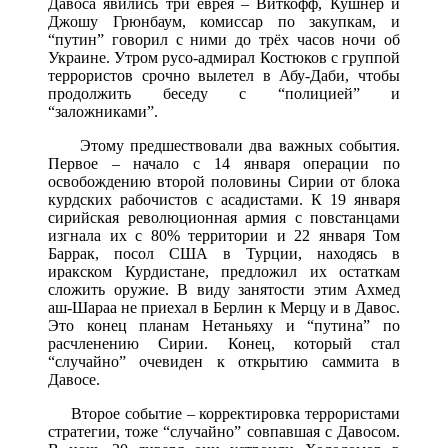
Давоса явились три еврея – Виткофф, Кушнер и
Джошу Грюнбаум, комиссар по закупкам, и
“путин” говорил с ними до трёх часов ночи об
Украине. Утром русо-адмирал Костюков с группой
террористов срочно вылетел в Абу-Даби, чтобы
продолжить беседу с “полицией” и
“заложниками”.
Этому предшествовали два важных события.
Первое – начало с 14 января операции по
освобождению второй половины Сирии от блока
курдских рабочистов с асадистами. К 19 января
сирийская революционная армия с повстанцами
изгнала их с 80% территории и 22 января Том
Баррак, посол США в Турции, находясь в
иракском Курдистане, предложил их остаткам
сложить оружие. В виду занятости этим Ахмед
аш-Шараа не приехал в Берлин к Мерцу и в Давос.
Это конец планам Нетаньяху и “путина” по
расчленению Сирии. Конец, который стал
“случайно” очевиден к открытию саммита в
Давосе.
Второе событие – корректировка террористами
стратегии, тоже “случайно” совпавшая с Давосом.