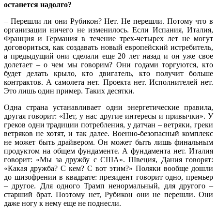
останется надолго?
– Перешли ли они Рубикон? Нет. Не перешли. Потому что в
организации ничего не изменилось. Если Испания, Италия,
Франция и Германия в течение трех-четырех лет не могут
договориться, как создавать новый европейский истребитель,
а предыдущий они сделали еще 20 лет назад и он уже свое
долетает – о чем мы говорим? Они годами торгуются, кто
будет делать крыло, кто двигатель, кто получит больше
контрактов. А самолета нет. Проекта нет. Исполнителей нет.
Это лишь один пример. Таких десятки.
Одна страна устанавливает одни энергетические правила,
другая говорит: «Нет, у нас другие интересы и привычки». У
греков одни традиции потребления, у датчан – ветряки, греки
ветряков не хотят, и так далее. Военно-безопасный комплекс
не может быть драйвером. Он может быть лишь финальным
продуктом на общем фундаменте. А фундамента нет. Италия
говорит: «Мы за дружбу с США». Швеция, Дания говорят:
«Какая дружба? С кем? С вот этим?» Поляки вообще дошли
до шизофрении в квадрате: президент говорит одно, премьер
– другое. Для одного Трамп ненормальный, для другого –
старший брат. Поэтому нет, Рубикон они не перешли. Они
даже ногу к нему еще не поднесли.