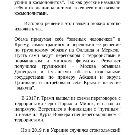
убийц и космополитов”. Так как русские называли
себя интернационалистами, то евреев они назвали
космополитами.
Историю решения этой задачи можно кратко
изложить так.
Обама придумал себе “зелёных человечков” в
Крыму, самоустранился и переложил её решение
по грузинскому образцу на Олланда и Меркель.
Пусть сами ведут переговоры с террористами в
нормандском и минском форматах. Результат
получился грузинский – Москва объявила
Донецкую и Луганскую область отдельными
государствами по примеру Абхазии и округа
Цхинвали, и потребовала себе Крым в качестве
“выкупа”.
В 2017 г. Трамп вышел из схемы переговоров с
террористами через Париж и Минск, и начал их
напрямую. Встретился в Финляндии с “путиным”
и назначил Курта Волкера спецпереговорщиком с
террористами.
Но в 2019 г. в Украине случился стокгольмский