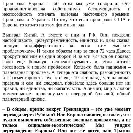
Проиграла Европа – об этом мы уже говорили. Она
продемонстрировала собственную беспомощность и
неспособность отвечать вызовам настоящего времени.
Проиграла и Украина. Потому что если проиграли США и
Европа, то кто-то на этом фоне выиграл.
Выиграл Китай. А вместе с ним и РФ. Они показали
настойчивость, целеустремленность, единство и, я бы сказал,
полную индифферентность ко всем этим «мелким
проблемочкам». И таким образом мир за свои 72 часа Давоса
прокрутился еще на один оборот. И за эти 72 часа он показал
свою еще большую непредсказуемость и, если хотите,
готовность к новым проблемам. Когда-то была пандемия –
планетарная проблема. А теперь эта слабость, разобщенность
и фрагментарность тех, кто еще 10 лет назад устанавливал
правила и сам им следовал, показала: здесь больше нет ни
правил, ни единства, ни обязательств. А значит, мир в любой
момент может провернуться в очередной большой, общий
планетарный кризис.
– В общем, кризис вокруг Гренландии – это уже момент
перехода через Рубикон? Или Европа наконец осознает, что
нужно выполнять собственные военные программы, а не
только социально-экологические? Мы увидим
перерождение Европы? Или все же «отец наш Трамп»