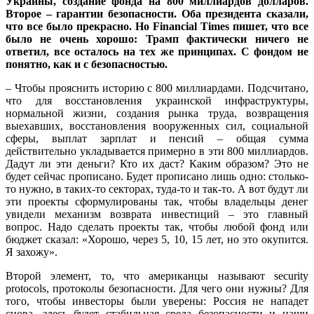
Украины, создание фонда на 800 миллиардов долларов.
Второе – гарантии безопасности. Оба президента сказали,
что все было прекрасно. Но Financial Times пишет, что все
было не очень хорошо: Трамп фактически ничего не
ответил, все осталось на тех же принципах. С фондом не
понятно, как и с безопасностью.
– Чтобы прояснить историю с 800 миллиардами. Подсчитано,
что для восстановления украинской инфраструктуры,
нормальной жизни, создания рынка труда, возвращения
выехавших, восстановления вооруженных сил, социальной
сферы, выплат зарплат и пенсий – общая сумма
действительно укладывается примерно в эти 800 миллиардов.
Дадут ли эти деньги? Кто их даст? Каким образом? Это не
будет сейчас прописано. Будет прописано лишь одно: столько-
то нужно, в таких-то секторах, туда-то и так-то. А вот будут ли
эти проекты сформулированы так, чтобы владельцы денег
увидели механизм возврата инвестиций – это главный
вопрос. Надо сделать проекты так, чтобы любой фонд или
бюджет сказал: «Хорошо, через 5, 10, 15 лет, но это окупится.
Я захожу».
Второй элемент, то, что американцы называют security
protocols, протоколы безопасности. Для чего они нужны? Для
того, чтобы инвесторы были уверены: Россия не нападет
снова, здесь будет стабильная среда безопасности и наши