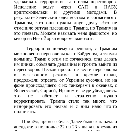
удерживать террористов за столом переговоров.
Исцеление ведут через САП и НАБУ,
криптокошельки и другими методами. В
результате Зеленский одел костюм и согласился с
Трампом, что они нужны друг другу. Это не
отменило ритуал плевания в Трампа, но Трампу на
это плевать. Можете называть меня фашистом, но
мусор из Нью-Йорка вовремя вывозите.
Террористы почему-то решили, с Трампом
можно вести переговоры как с Байденом, и тянули
волынку. Трамп с этим не согласился, стал давать
им пинки, объявлять дедлайны и грозить выйти из
переговоров. Песков просил не вести переговоры
в мегафонном режиме, в кремле охали,
продолжали отрезать от Украины кусочки, но на
фоне происходящего с их танкерами в океанах, с
Венесуэлой, Сирией, Ираном и везде убеждались:
это не работает и стратегию нужно
корректировать. Трампа стало так много, что
игнорировать его нельзя и с ним надо что-то
подписать.
Причём, прямо сейчас. Далее было как начало
анекдота: в полночь с 22 на 23 января в кремль из