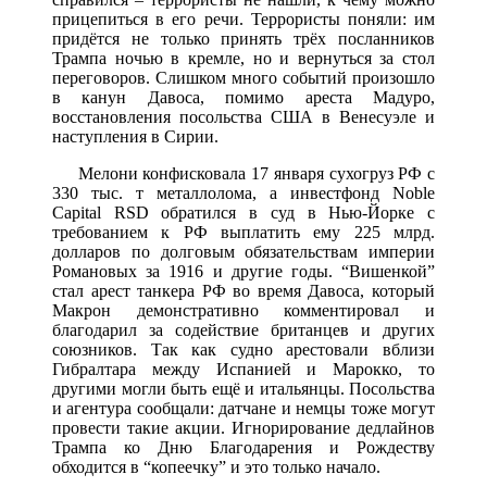
прицепиться в его речи. Террористы поняли: им
придётся не только принять трёх посланников
Трампа ночью в кремле, но и вернуться за стол
переговоров. Слишком много событий произошло
в канун Давоса, помимо ареста Мадуро,
восстановления посольства США в Венесуэле и
наступления в Сирии.
Мелони конфисковала 17 января сухогруз РФ с
330 тыс. т металлолома, а инвестфонд Noble
Capital RSD обратился в суд в Нью-Йорке с
требованием к РФ выплатить ему 225 млрд.
долларов по долговым обязательствам империи
Романовых за 1916 и другие годы. “Вишенкой”
стал арест танкера РФ во время Давоса, который
Макрон демонстративно комментировал и
благодарил за содействие британцев и других
союзников. Так как судно арестовали вблизи
Гибралтара между Испанией и Марокко, то
другими могли быть ещё и итальянцы. Посольства
и агентура сообщали: датчане и немцы тоже могут
провести такие акции. Игнорирование дедлайнов
Трампа ко Дню Благодарения и Рождеству
обходится в “копеечку” и это только начало.