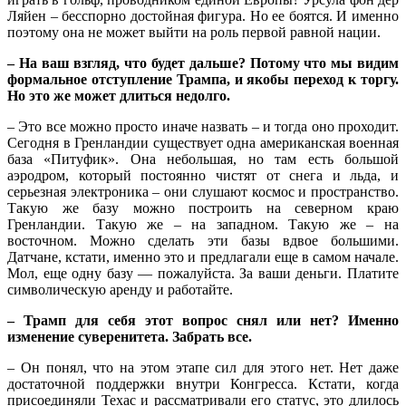
Ляйен – бесспорно достойная фигура. Но ее боятся. И именно
поэтому она не может выйти на роль первой равной нации.
– На ваш взгляд, что будет дальше? Потому что мы видим
формальное отступление Трампа, и якобы переход к торгу.
Но это же может длиться недолго.
– Это все можно просто иначе назвать – и тогда оно проходит.
Сегодня в Гренландии существует одна американская военная
база «Питуфик». Она небольшая, но там есть большой
аэродром, который постоянно чистят от снега и льда, и
серьезная электроника – они слушают космос и пространство.
Такую же базу можно построить на северном краю
Гренландии. Такую же – на западном. Такую же – на
восточном. Можно сделать эти базы вдвое большими.
Датчане, кстати, именно это и предлагали еще в самом начале.
Мол, еще одну базу — пожалуйста. За ваши деньги. Платите
символическую аренду и работайте.
– Трамп для себя этот вопрос снял или нет? Именно
изменение суверенитета. Забрать все.
– Он понял, что на этом этапе сил для этого нет. Нет даже
достаточной поддержки внутри Конгресса. Кстати, когда
присоединяли Техас и рассматривали его статус, это длилось