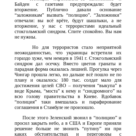
Байден с газетами предупреждали: будет
вторжение. Публично давали основание
“заложникам” вызвать “полицию”. “Заложники”
отвечали: вы всё врёте, будут шашлыки, а не
вторжение, у нас с террористами идеальный
стокгольмский синдром. Спите спокойно. Вы нам
не нужны.
Но для террористов стало неприятной
неожиданностью, что украинцы встретили их
гораздо хуже, чем немцев в 1941 г. Стокгольмский
синдром дал осечку. Вместо цветов гранаты и
парадная форма оказалась лишней. Прогулка через
Чонгар прошла легко, но дальше всё пошло не по
плану и оказалось: 180 тыс. солдат мало для
достижения целей СВО – получения “выкупа” в
виде Крыма, “моста” к нему и “синдромного” на
всю голову правительства в Киеве. Вдобавок
“полиция” таки вмешалась и парафирование
соглашения в Стамбуле не произошло.
После этого Зеленский звонил в “полицию” и
просил закрыть небо, а в США и Европе приняли
решение больше не звонить “путину” ни при
каких обстоятельствах и переговоры с