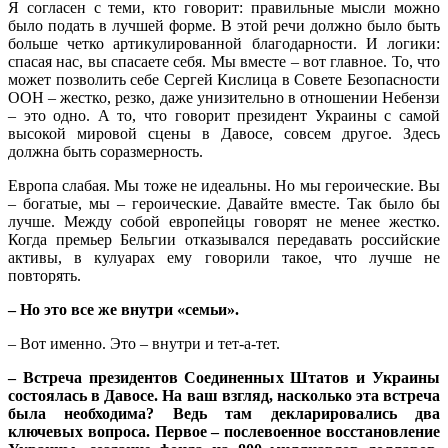
Я согласен с теми, кто говорит: правильные мысли можно
было подать в лучшей форме. В этой речи должно было быть
больше четко артикулированной благодарности. И логики:
спасая нас, вы спасаете себя. Мы вместе – вот главное. То, что
может позволить себе Сергей Кислица в Совете Безопасности
ООН – жестко, резко, даже унизительно в отношении Небензи
– это одно. А то, что говорит президент Украины с самой
высокой мировой сцены в Давосе, совсем другое. Здесь
должна быть соразмерность.
Европа слабая. Мы тоже не идеальны. Но мы героические. Вы
– богатые, мы – героические. Давайте вместе. Так было бы
лучше. Между собой европейцы говорят не менее жестко.
Когда премьер Бельгии отказывался передавать российские
активы, в кулуарах ему говорили такое, что лучше не
повторять.
– Но это все же внутри «семьи».
– Вот именно. Это – внутри и тет-а-тет.
– Встреча президентов Соединенных Штатов и Украины
состоялась в Давосе. На ваш взгляд, насколько эта встреча
была необходима? Ведь там декларировались два
ключевых вопроса. Первое – послевоенное восстановление