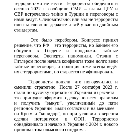
террористами не вести. Террористы обиделись и
осенью 2022 г. сообщили СМИ – главы ЦРУ и
СВР встречались тайно в Турции и переговоры с
нами ведут. Следовательно: или мы не террористы
или вы слово не держите и всё у вас по двойным
стандартам.
Это было перебором. Конгресс принял
решение, что РФ – это террористы, но Байден его
обнулил в Госдепе и продолжил тайные
переговоры. Эксперты напомнили, Сталин с
Гитлером после начала конфликта тоже долго вели
тайные переговоры, и полиция тоже всегда ведёт
их с террористами, но старается не афишировать.
Террористы поняли, что погорячились и
сменили стратегию. После 27 сентября 2023 г.
стали по кусочку отрезать от Украины из расчёта –
это принудит оформить сделку по всем правилам
и получить “выкуп”, увеличенный до пяти
регионов Украины. Были согласны и на меньшее –
на Крым и “коридор”, но при условии заверения
сделки нотариусом в ООН. Террористов
обнадёживало и начало в Украине с 2024 г. нового
прилива стокгольмского синдрома.