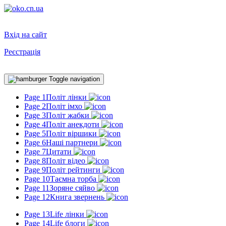
Вхід на сайт
Реєстрація
Toggle navigation
Page 1
Політ лінки
Page 2
Політ імхо
Page 3
Політ жабки
Page 4
Політ анекдоти
Page 5
Політ віршики
Page 6
Наші партнери
Page 7
Цитати
Page 8
Політ відео
Page 9
Політ рейтинги
Page 10
Таємна торба
Page 11
Зоряне сяйво
Page 12
Книга звернень
Page 13
Life лінки
Page 14
Life блоги