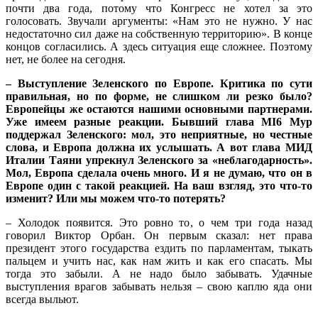
почти два года, потому что Конгресс не хотел за это
голосовать. Звучали аргументы: «Нам это не нужно. У нас
недостаточно сил даже на собственную территорию». В конце
концов согласились. А здесь ситуация еще сложнее. Поэтому
нет, не более на сегодня.
– Выступление Зеленского по Европе. Критика по сути
правильная, но по форме, не слишком ли резко было?
Европейцы же остаются нашими основными партнерами.
Уже имеем разные реакции. Бывший глава MI6 Мур
поддержал Зеленского: мол, это неприятные, но честные
слова, и Европа должна их услышать. А вот глава МИД
Италии Таяни упрекнул Зеленского за «неблагодарность».
Мол, Европа сделала очень много. И я не думаю, что он в
Европе один с такой реакцией. На ваш взгляд, это что-то
изменит? Или мы можем что-то потерять?
– Холодок появится. Это ровно то, о чем три года назад
говорил Виктор Орбан. Он первым сказал: нет права
президент этого государства ездить по парламентам, тыкать
пальцем и учить нас, как нам жить и как его спасать. Мы
тогда это забыли. А не надо было забывать. Удачные
выступления врагов забывать нельзя – свою каплю яда они
всегда выльют.