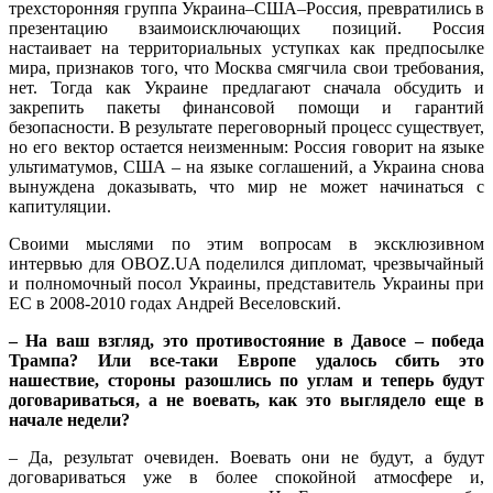
трехсторонняя группа Украина–США–Россия, превратились в
презентацию взаимоисключающих позиций. Россия
настаивает на территориальных уступках как предпосылке
мира, признаков того, что Москва смягчила свои требования,
нет. Тогда как Украине предлагают сначала обсудить и
закрепить пакеты финансовой помощи и гарантий
безопасности. В результате переговорный процесс существует,
но его вектор остается неизменным: Россия говорит на языке
ультиматумов, США – на языке соглашений, а Украина снова
вынуждена доказывать, что мир не может начинаться с
капитуляции.
Своими мыслями по этим вопросам в эксклюзивном
интервью для OBOZ.UA поделился дипломат, чрезвычайный
и полномочный посол Украины, представитель Украины при
ЕС в 2008-2010 годах Андрей Веселовский.
– На ваш взгляд, это противостояние в Давосе – победа
Трампа? Или все-таки Европе удалось сбить это
нашествие, стороны разошлись по углам и теперь будут
договариваться, а не воевать, как это выглядело еще в
начале недели?
– Да, результат очевиден. Воевать они не будут, а будут
договариваться уже в более спокойной атмосфере и,