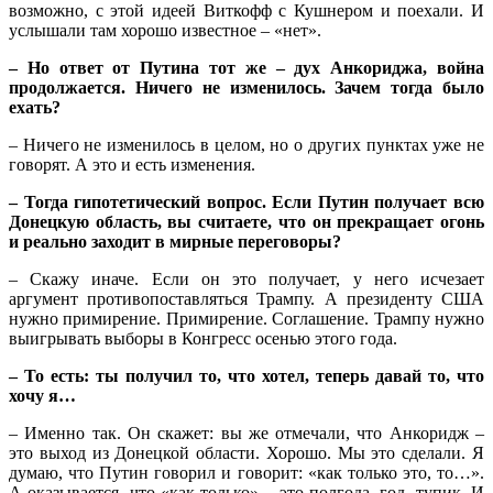
возможно, с этой идеей Виткофф с Кушнером и поехали. И
услышали там хорошо известное – «нет».
– Но ответ от Путина тот же – дух Анкориджа, война
продолжается. Ничего не изменилось. Зачем тогда было
ехать?
– Ничего не изменилось в целом, но о других пунктах уже не
говорят. А это и есть изменения.
– Тогда гипотетический вопрос. Если Путин получает всю
Донецкую область, вы считаете, что он прекращает огонь
и реально заходит в мирные переговоры?
– Скажу иначе. Если он это получает, у него исчезает
аргумент противопоставляться Трампу. А президенту США
нужно примирение. Примирение. Соглашение. Трампу нужно
выигрывать выборы в Конгресс осенью этого года.
– То есть: ты получил то, что хотел, теперь давай то, что
хочу я…
– Именно так. Он скажет: вы же отмечали, что Анкоридж –
это выход из Донецкой области. Хорошо. Мы это сделали. Я
думаю, что Путин говорил и говорит: «как только это, то…».
А оказывается, что «как только» – это полгода, год, тупик. И