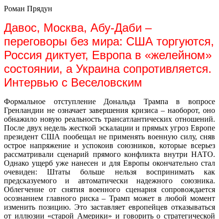
Роман Прядун
Давос, Москва, Абу-Даби –
переговоры без мира: США торгуются,
Россия диктует, Европа в «желейном»
состоянии, а Украина сопротивляется.
Интервью с Веселовским
Формальное отступление Дональда Трампа в вопросе
Гренландии не означает завершения кризиса – наоборот, оно
обнажило новую реальность трансатлантических отношений.
После двух недель жесткой эскалации и прямых угроз Европе
президент США пообещал не применять военную силу, сняв
острое напряжение и успокоив союзников, которые всерьез
рассматривали сценарий прямого конфликта внутри НАТО.
Однако ущерб уже нанесен и для Европы окончательно стал
очевиден: Штаты больше нельзя воспринимать как
предсказуемого и автоматически надежного союзника.
Облегчение от снятия военного сценария сопровождается
осознанием главного риска – Трамп может в любой момент
изменить позицию. Это заставляет европейцев отказываться
от иллюзии «старой Америки» и говорить о стратегической