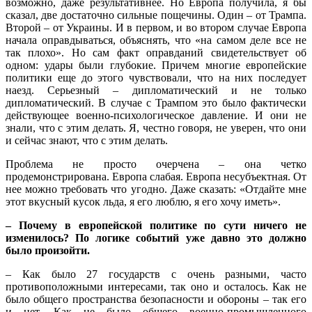
возможно, даже результативнее. Но Европа получила, я бы
сказал, две достаточно сильные пощечины. Один – от Трампа.
Второй – от Украины. И в первом, и во втором случае Европа
начала оправдываться, объяснять, что «на самом деле все не
так плохо». Но сам факт оправданий свидетельствует об
одном: удары были глубокие. Причем многие европейские
политики еще до этого чувствовали, что на них последует
наезд. Серьезный – дипломатический и не только
дипломатический. В случае с Трампом это было фактически
действующее военно-психологическое давление. И они не
знали, что с этим делать. Я, честно говоря, не уверен, что они
и сейчас знают, что с этим делать.
Проблема не просто очерчена – она четко
продемонстрирована. Европа слабая. Европа несубъектная. От
нее можно требовать что угодно. Даже сказать: «Отдайте мне
этот вкусный кусок льда, я его люблю, я его хочу иметь».
– Почему в европейской политике по сути ничего не
изменилось? По логике событий уже давно это должно
было произойти.
– Как было 27 государств с очень разными, часто
противоположными интересами, так оно и осталось. Как не
было общего пространства безопасности и обороны – так его
и нет. Как не было общего военно-промышленного