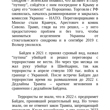
синдром – Зеленский объявил, что заглянет в глазу
“путину”, сойдётся с ним посередине в Крыму и
сдачу его “повесит” на Порошенко. Торговля с РФ
оживилась, началось разминирование и закрылась
комиссия Украина – НАТО. Переговорщиками в
Минске стали Кравчук, Арестович и комик
Сивохо. Трамп, глядя на это решил, – у него
предостаточно проблем и без того, чтобы
заниматься исцелением Украины от
стокгольмского синдрома и в сентябре 2019 г.
Волкер уволился.
Байден в 2021 г. принял суровый вид, назвал
“путина” убийцей и решил переговоры с
террористами не вести. Но через три месяца он
жал руку убийце в Швейцарии, так как
террористы в апреле стянули 100 тыс. войск к
границе с Украиной. После встречи Байден дал
террористам время на размышления до 2022 г.
Дедлайны Трампа – краткие мгновения в
сравнении с дедлайном Байдена.
Террористы не знали, что в 2022 г. предпримет
Байден, принявший решительный вид. Но точно
знали, он не отменит закон Трампа, запрещающий
признавать Крым российским, и что осенью 2023