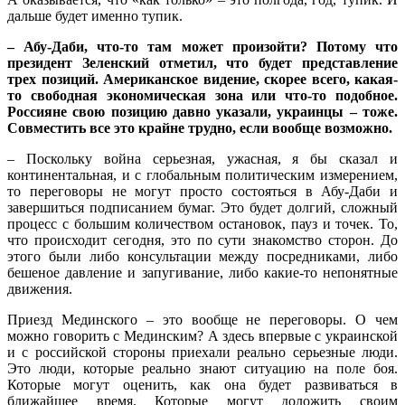
дальше будет именно тупик.
– Абу-Даби, что-то там может произойти? Потому что
президент Зеленский отметил, что будет представление
трех позиций. Американское видение, скорее всего, какая-
то свободная экономическая зона или что-то подобное.
Россияне свою позицию давно указали, украинцы – тоже.
Совместить все это крайне трудно, если вообще возможно.
– Поскольку война серьезная, ужасная, я бы сказал и
континентальная, и с глобальным политическим измерением,
то переговоры не могут просто состояться в Абу-Даби и
завершиться подписанием бумаг. Это будет долгий, сложный
процесс с большим количеством остановок, пауз и точек. То,
что происходит сегодня, это по сути знакомство сторон. До
этого были либо консультации между посредниками, либо
бешеное давление и запугивание, либо какие-то непонятные
движения.
Приезд Мединского – это вообще не переговоры. О чем
можно говорить с Мединским? А здесь впервые с украинской
и с российской стороны приехали реально серьезные люди.
Это люди, которые реально знают ситуацию на поле боя.
Которые могут оценить, как она будет развиваться в
ближайшее время. Которые могут доложить своим