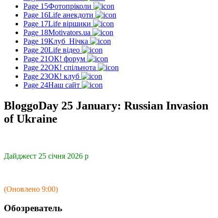
Page 15
Фотопріколи
Page 16
Life анекдоти
Page 17
Life віршики
Page 18
Motivators.ua
Page 19
Клуб_Нічка
Page 20
Life відео
Page 21
ОК! форум
Page 22
ОК! спільнота
Page 23
ОК! клуб
Page 24
Наш сайт
BloggoDay 25 January: Russian Invasion
of Ukraine
Дайджест 25 січня 2026 р
(Оновлено 9:00)
Обозреватель