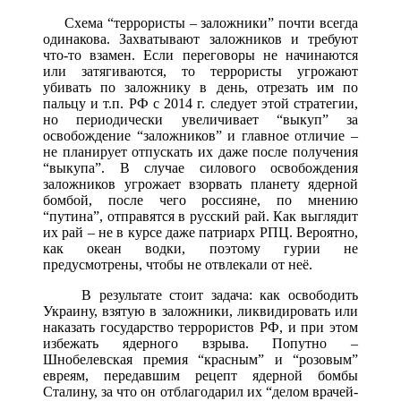
Схема “террористы – заложники” почти всегда
одинакова. Захватывают заложников и требуют
что-то взамен. Если переговоры не начинаются
или затягиваются, то террористы угрожают
убивать по заложнику в день, отрезать им по
пальцу и т.п. РФ с 2014 г. следует этой стратегии,
но периодически увеличивает “выкуп” за
освобождение “заложников” и главное отличие –
не планирует отпускать их даже после получения
“выкупа”. В случае силового освобождения
заложников угрожает взорвать планету ядерной
бомбой, после чего россияне, по мнению
“путина”, отправятся в русский рай. Как выглядит
их рай – не в курсе даже патриарх РПЦ. Вероятно,
как океан водки, поэтому гурии не
предусмотрены, чтобы не отвлекали от неё.
В результате стоит задача: как освободить
Украину, взятую в заложники, ликвидировать или
наказать государство террористов РФ, и при этом
избежать ядерного взрыва. Попутно –
Шнобелевская премия “красным” и “розовым”
евреям, передавшим рецепт ядерной бомбы
Сталину, за что он отблагодарил их “делом врачей-