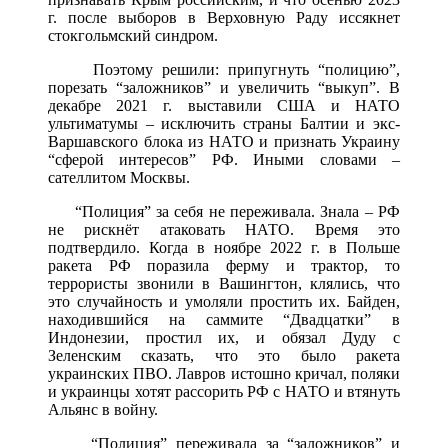
г. после выборов в Верховную Раду иссякнет
стокгольмский синдром.
Поэтому решили: припугнуть “полицию”,
порезать “заложников” и увеличить “выкуп”. В
декабре 2021 г. выставили США и НАТО
ультиматумы – исключить страны Балтии и экс-
Варшавского блока из НАТО и признать Украину
“сферой интересов” РФ. Иными словами –
сателлитом Москвы.
“Полиция” за себя не переживала. Знала – РФ
не рискнёт атаковать НАТО. Время это
подтвердило. Когда в ноябре 2022 г. в Польше
ракета РФ поразила ферму и трактор, то
террористы звонили в Вашингтон, клялись, что
это случайность и умоляли простить их. Байден,
находившийся на саммите “Двадцатки” в
Индонезии, простил их, и обязал Дуду с
Зеленским сказать, что это было ракета
украинских ПВО. Лавров истошно кричал, поляки
и украинцы хотят рассорить РФ с НАТО и втянуть
Альянс в войну.
“Полиция” переживала за “заложников” и