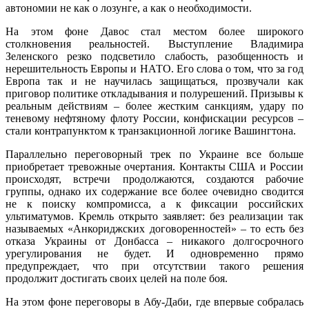
автономии не как о лозунге, а как о необходимости.
На этом фоне Давос стал местом более широкого
столкновения реальностей. Выступление Владимира
Зеленского резко подсветило слабость, разобщенность и
нерешительность Европы и НАТО. Его слова о том, что за год
Европа так и не научилась защищаться, прозвучали как
приговор политике откладывания и полурешений. Призывы к
реальным действиям – более жестким санкциям, удару по
теневому нефтяному флоту России, конфискации ресурсов –
стали контрапунктом к транзакционной логике Вашингтона.
Параллельно переговорный трек по Украине все больше
приобретает тревожные очертания. Контакты США и России
происходят, встречи продолжаются, создаются рабочие
группы, однако их содержание все более очевидно сводится
не к поиску компромисса, а к фиксации российских
ультиматумов. Кремль открыто заявляет: без реализации так
называемых «Анкориджских договоренностей» – то есть без
отказа Украины от Донбасса – никакого долгосрочного
урегулирования не будет. И одновременно прямо
предупреждает, что при отсутствии такого решения
продолжит достигать своих целей на поле боя.
На этом фоне переговоры в Абу-Даби, где впервые собралась