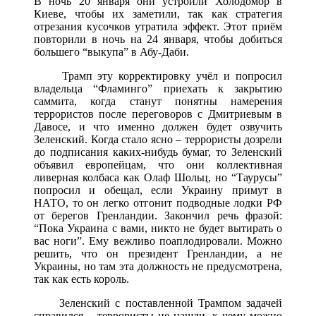
В ночь 20 января они устроили Холодомор в
Киеве, чтобы их заметили, так как стратегия
отрезания кусочков утратила эффект. Этот приём
повторили в ночь на 24 января, чтобы добиться
большего “выкупа” в Абу-Даби.
Трамп эту корректировку учёл и попросил
владельца “Фламинго” приехать к закрытию
саммита, когда станут понятны намерения
террористов после переговоров с Дмитриевым в
Давосе, и что именно должен будет озвучить
Зеленский. Когда стало ясно – террористы дозрели
до подписания каких-нибудь бумаг, то Зеленский
объявил европейцам, что они коллективная
ливерная колбаса как Олаф Шольц, но “Таурусы”
попросил и обещал, если Украину примут в
НАТО, то он легко отгонит подводные лодки РФ
от берегов Гренландии. Закончил речь фразой:
“Пока Украина с вами, никто не будет вытирать о
вас ноги”. Ему вежливо поаплодировали. Можно
решить, что он президент Гренландии, а не
Украины, но там эта должность не предусмотрена,
так как есть король.
Зеленский с поставленной Трампом задачей
справился – террористы не нашли, к чему можно