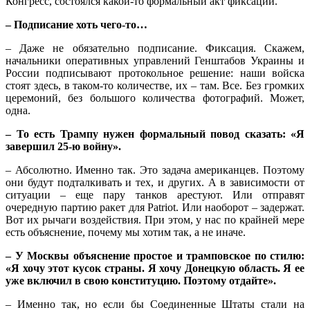
Конгресс, состоялся какой-то формальный акт фиксации.
– Подписание хоть чего-то…
– Даже не обязательно подписание. Фиксация. Скажем,
начальники оперативных управлений Генштабов Украины и
России подписывают протокольное решение: наши войска
стоят здесь, в таком-то количестве, их – там. Все. Без громких
церемоний, без большого количества фотографий. Может,
одна.
– То есть Трампу нужен формальный повод сказать: «Я
завершил 25-ю войну».
– Абсолютно. Именно так. Это задача американцев. Поэтому
они будут подталкивать и тех, и других. А в зависимости от
ситуации – еще пару танков арестуют. Или отправят
очередную партию ракет для Patriot. Или наоборот – задержат.
Вот их рычаги воздействия. При этом, у нас по крайней мере
есть объяснение, почему мы хотим так, а не иначе.
– У Москвы объяснение простое и трамповское по стилю:
«Я хочу этот кусок страны. Я хочу Донецкую область. Я ее
уже включил в свою конституцию. Поэтому отдайте».
– Именно так, но если бы Соединенные Штаты стали на