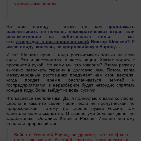
украинскому народу.
На ваш взгляд — стоит ли нам продолжать
рассчитывать не помощь демократических стран, или
исключительно на собственные силы – как
это
утверждал в разговоре со мной
Виктор Шишкин? Я
имею ввиду, конечно, не пророссийскую Европу…
И тут Шишкин прав – надо рассчитывать только на свои
силы. Это и достоинство, и честь нации. Хватит ходить с
протянутой рукой! Но кому мы это говорим? Этому режиму
выгодно затолкать Украину в долговую яму. Потом, когда
международные ростовщики предъявят нам свои векселя,
когда придет время расплачиваться землей и
госпредприятиями, в неразберихе будет нетрудно спрятать
концы в воду. Воры выйдут из воды сухими.
Что касается геополитики. Да, я полностью с вами согласна.
Европа в какой-то своей части, если не пропутинская, то
пророссийская. Потому что Европе нужна Россия, там
капиталы можно сколотить. В Европе уже больших денег не
заработаешь. Остались Китай и Россия. Именно поэтому
Европа и пророссийская.
Война с Украиной Европу раздражает, этот конфликт
надо как можно быстрей сделать гражданским и