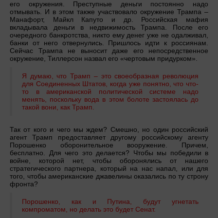
его окружения. Преступные деньги постоянно надо
отмывать. И в этом также участвовало окружение Трампа –
Манафорт, Майкл Капуто и др. Российская мафия
вкладывала деньги в недвижимость Трампа. После его
очередного банкротства, никто ему денег уже не одалживал,
банки от него отвернулись. Пришлось идти к россиянам.
Сейчас Трампа не выносит даже его непосредственное
окружение, Тиллерсон назвал его «чертовым придурком».
Я думаю, что Трамп – это своеобразная революция
для Соединенных Штатов, когда уже понятно, что что-
то в американской политической системе надо
менять, поскольку вода в этом болоте застоялась до
такой вони, как Трамп.
Так от кого и чего мы ждем? Смешно, но один российский
агент Трамп предоставляет другому российскому агенту
Порошенко оборонительное вооружение. Причем,
бесплатно. Для чего это делается? Чтобы мы победили в
войне, которой нет, чтобы оборонялись от нашего
стратегического партнера, который на нас напал, или для
того, чтобы американские джавелины оказались по ту строну
фронта?
Порошенко, как и Путина, будут угнетать
компроматом, но делать это будет Сенат.