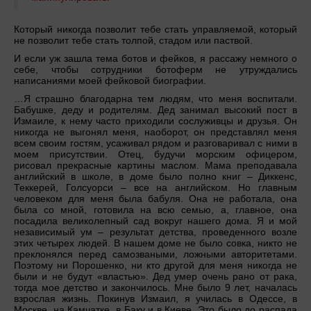
Который никогда позволит тебе стать управляемой, который
не позволит тебе стать толпой, стадом или паствой.
И если уж зашла тема ботов и фейков, я рассажу немного о
себе, чтобы сотрудники ботоферм не утруждались
написаниями моей фейковой биографии.
…Я страшно благодарна тем людям, что меня воспитали.
Бабушке, деду и родителям. Дед занимал высокий пост в
Измаиле, к нему часто приходили сослуживцы и друзья. Он
никогда не выгонял меня, наоборот, он представлял меня
всем своим гостям, усаживал рядом и разговаривал с ними в
моем присутствии. Отец, будучи морским офицером,
рисовал прекрасные картины маслом. Мама преподавала
английский в школе, в доме было полно книг – Диккенс,
Теккерей, Голсуорси – все на английском. Но главным
человеком для меня была бабуля. Она не работала, она
была со мной, готовила на всю семью, а, главное, она
посадила великолепный сад вокруг нашего дома. Я и мой
независимый ум – результат детства, проведенного возле
этих четырех людей. В нашем доме не было совка, никто не
преклонялся перед самозваными, ложными авторитетами.
Поэтому ни Порошенко, ни кто другой для меня никогда не
были и не будут «властью». Дед умер очень рано от рака,
тогда мое детство и закончилось. Мне было 9 лет, началась
взрослая жизнь. Покинув Измаил, я училась в Одессе, в
Москве, на Камчатке, в Баку и в Киеве. Это было до распада