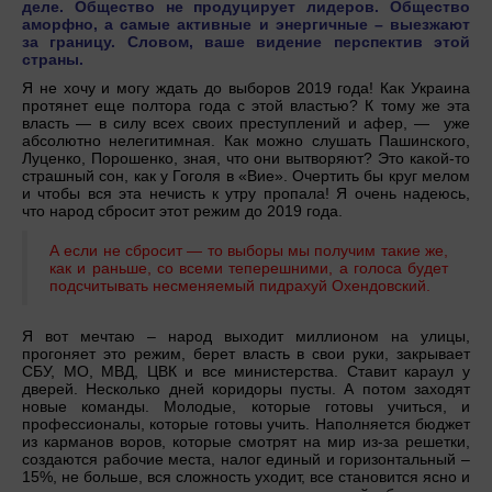
деле. Общество не продуцирует лидеров. Общество
аморфно, а самые активные и энергичные – выезжают
за границу. Словом, ваше видение перспектив этой
страны.
Я не хочу и могу ждать до выборов 2019 года! Как Украина
протянет еще полтора года с этой властью? К тому же эта
власть — в силу всех своих преступлений и афер, — уже
абсолютно нелегитимная. Как можно слушать Пашинского,
Луценко, Порошенко, зная, что они вытворяют? Это какой-то
страшный сон, как у Гоголя в «Вие». Очертить бы круг мелом
и чтобы вся эта нечисть к утру пропала! Я очень надеюсь,
что народ сбросит этот режим до 2019 года.
А если не сбросит — то выборы мы получим такие же,
как и раньше, со всеми теперешними, а голоса будет
подсчитывать несменяемый пидрахуй Охендовский.
Я вот мечтаю – народ выходит миллионом на улицы,
прогоняет это режим, берет власть в свои руки, закрывает
СБУ, МО, МВД, ЦВК и все министерства. Ставит караул у
дверей. Несколько дней коридоры пусты. А потом заходят
новые команды. Молодые, которые готовы учиться, и
профессионалы, которые готовы учить. Наполняется бюджет
из карманов воров, которые смотрят на мир из-за решетки,
создаются рабочие места, налог единый и горизонтальный –
15%, не больше, вся сложность уходит, все становится ясно и