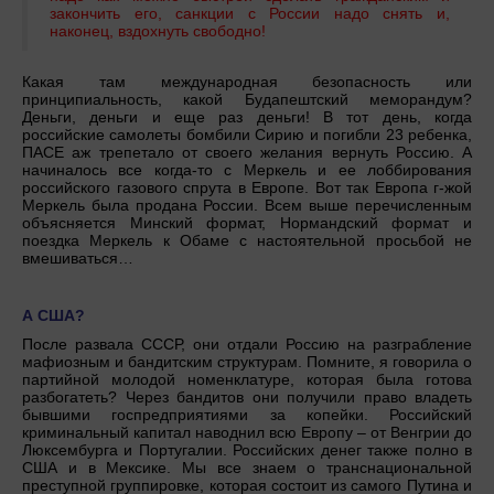
закончить его, санкции с России надо снять и,
наконец, вздохнуть свободно!
Какая там международная безопасность или
принципиальность, какой Будапештский меморандум?
Деньги, деньги и еще раз деньги! В тот день, когда
российские самолеты бомбили Сирию и погибли 23 ребенка,
ПАСЕ аж трепетало от своего желания вернуть Россию. А
начиналось все когда-то с Меркель и ее лоббирования
российского газового спрута в Европе. Вот так Европа г-жой
Меркель была продана России. Всем выше перечисленным
объясняется Минский формат, Нормандский формат и
поездка Меркель к Обаме с настоятельной просьбой не
вмешиваться…
А США?
После развала СССР, они отдали Россию на разграбление
мафиозным и бандитским структурам. Помните, я говорила о
партийной молодой номенклатуре, которая была готова
разбогатеть? Через бандитов они получили право владеть
бывшими госпредприятиями за копейки. Российский
криминальный капитал наводнил всю Европу – от Венгрии до
Люксембурга и Португалии. Российских денег также полно в
США и в Мексике. Мы все знаем о транснациональной
преступной группировке, которая состоит из самого Путина и