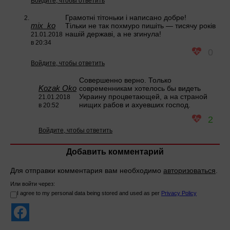
Войдите, чтобы ответить
Грамотні тітоньки і написано добре!
mix_ko
Тільки не так похмуро пишіть — тисячу років
нашій державі, а не згинула!
21.01.2018
в 20:34
0
Войдите, чтобы ответить
Совершенно верно. Только
Kozak Oko
современникам хотелось бы видеть
Украину процветающей, а на страной
21.01.2018
нищих рабов и ахуевших господ.
в 20:52
2
Войдите, чтобы ответить
Добавить комментарий
Для отправки комментария вам необходимо
авторизоваться
.
Или войти через:
I agree to my personal data being stored and used as per
Privacy Policy