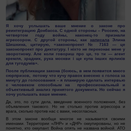
Я хочу услышать ваше мнение о законе про
реинтеграцию Донбасса. С одной стороны – Россию, на
четвертом году войны, наконец-то признали
агрессором. С другой стороны, как
написала
Элина
Шишкина, цитирую, «законопроект № 7163 — це
законопроект про диктатуру. І ніхто не переконає мене у
зворотному. Але коли говориш про це, то ти — агент
кремля, зрадник, рука москви і ще купа інших ярликів
для тугодумів».
После публикации закона (боюсь, в нем появится много
сюрпризов, потому что кучу правок внесено с голоса за
минуту до голосования – я планирую сделать интервью
с человеком способным на профессиональный и
объективный анализ принятого документа. Но сейчас я
хочу услышать ваше мнение.
Да, это, по сути дела, введение военного положения, без
объявления такового. Но не столько против агрессора и
врага, сколько против нас с вами, несогласных.
В этом законе вообще многое не называется своими
именами. Территории «ЛНР» и «ДНР» оккупированы, но не
понятно, кто оккупант. Война опять не названа войной. АТО