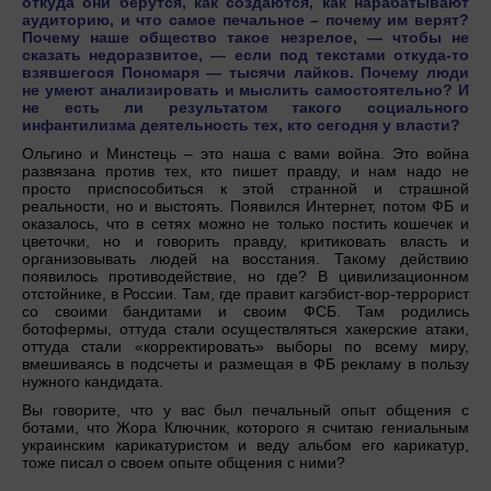
откуда они берутся, как создаются, как нарабатывают
аудиторию, и что самое печальное – почему им верят?
Почему наше общество такое незрелое, — чтобы не
сказать недоразвитое, — если под текстами откуда-то
взявшегося Пономаря — тысячи лайков. Почему люди
не умеют анализировать и мыслить самостоятельно? И
не есть ли результатом такого социального
инфантилизма деятельность тех, кто сегодня у власти?
Ольгино и Минстець – это наша с вами война. Это война
развязана против тех, кто пишет правду, и нам надо не
просто приспособиться к этой странной и страшной
реальности, но и выстоять. Появился Интернет, потом ФБ и
оказалось, что в сетях можно не только постить кошечек и
цветочки, но и говорить правду, критиковать власть и
организовывать людей на восстания. Такому действию
появилось противодействие, но где? В цивилизационном
отстойнике, в России. Там, где правит кагэбист-вор-террорист
со своими бандитами и своим ФСБ. Там родились
ботофермы, оттуда стали осуществляться хакерские атаки,
оттуда стали «корректировать» выборы по всему миру,
вмешиваясь в подсчеты и размещая в ФБ рекламу в пользу
нужного кандидата.
Вы говорите, что у вас был печальный опыт общения с
ботами, что Жора Ключник, которого я считаю гениальным
украинским карикатуристом и веду альбом его карикатур,
тоже писал о своем опыте общения с ними?