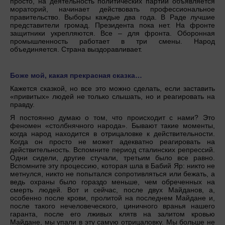
просто, на деятельность политических партий объявляется
мораторий, начинает действовать профессиональное
правительство. Выборы каждые два года. В Раде лучшие
представители громад. Президента пока нет. На фронте
защитники укрепляются. Все – для фронта. Оборонная
промышленность работает в три смены. Народ
объединяется. Страна выздоравливает.
Боже мой, какая прекрасная сказка…
Кажется сказкой, но все это можно сделать, если заставить
«привитых» людей не только слышать, но и реагировать на
правду.
Я постоянно думаю о том, что происходит с нами? Это
феномен «столбнячного народа». Бывают такие моменты,
когда народ находится в отрицаловке к действительности.
Когда он просто не может адекватно реагировать на
действительность. Вспомните период сталинских репрессий.
Одни сидели, другие стучали, третьим было все равно.
Вспомните эту процессию, которая шла в Бабий Яр: никто не
метнулся, никто не попытался сопротивляться или бежать, а
ведь охраны было гораздо меньше, чем обреченных на
смерть людей. Вот и сейчас, после двух Майданов, а,
особенно после крови, пролитой на последнем Майдане и,
после такого нечеловеческого, циничного вранья нашего
гаранта, после его лживых клятв на залитом кровью
Майдане, мы упали в эту самую отрицаловку. Мы больше не