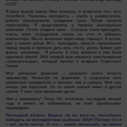
СССР.
Я рано вышла замуж. Мне казалось, я встретила того, кого
полюбила. Началась молодость – учеба в университете,
работа переводчиком, рождение сына. Потом грянула
перестройка. Я представляла в Украине иностранные
компании. Потом создала свою… Сначала стали приходить,
класть моих сотрудников лицом на стол и забирать
компьютеры. Мы их выкупали через нашу «крышу». А потом,
уже в самом конце 90-х, приходили, махали наручниками
перед лицом и просили дать хоть что-то, рулон бумаги для
факса, например… Я уехала. К тому времени я уже была
одинокой мамой. Мой первый муж оказался неисправимым
«комсомольцем», который мечтал о возврате Советского
Союза.
Моя греческая фамилия – результат моего второго
замужества. Несмотря на фамилию, я сохранила свое
украинское гражданство и паспорт, чем и горжусь. Мой сын
теперь уже взрослый. Он со своей семьей живет в другой
стране. У него трое маленьких деток.
Чем я занимаюсь? Пишу. Но, поскольку, последние четыре
года я ничего не публиковала, на хлеб зарабатываю
переводами.
Последний вопрос. Видите ли вы кого-то, способного
победить на президентских выборах 2019? Потому что я
– нет, если честно. И это – самое печальное, на самом