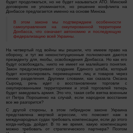
будет продолжаться, но не будет называться АТО. Минский
договорняк не упоминается, но решение конфликта на
Донбассе предлагается именно на основе Минска.
В этом законе мы подтверждаем особенности
самоуправления на оккупированной территории
Донбасса, что означает автономию и последующую
федерализацию всей Украины.
На четвертый год войны мы решили, что имеем право на
оборону, и тут же неконституционные полномочия даются
президенту для, якобы, освобождения Донбасса. Но как его
будут освобождать, никто не имеет ни малейшего понятия.
Закон предусматривает создание Единого штаба, который
будет контролировать перемещение лиц и товаров через
линию разделения. Другими словами, как сказала Оксана
Сыроид, речь идет о восстановлении торговли с
оккупированными территориями и этой торговлей теперь
будет заведовать армия. Это что, такая себе взятка военным
от Петра Порошенко на случай, если народное восстание
все же разгорится?
С другой стороны, в этом гибридном законе Украина
представлена жертвой агрессии, что поможет нам в
международных судах требовать компенсации, если до этого
когда-нибудь дойдет. В то же время, какую компенсацию
можно требовать от стратегического партнера? Поэтом