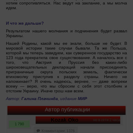
хотим сопротивляться. Нас ведут на заклание, а мы молча
идем.
И что же дальше?
Результатом нашего молчания и подчинения будет развал
Украины.
Нашей Родины, какой мы ее знали, больше не будет. В
мировой истории такие случаи бывали. Та же Польша,
которой мы теперь завидуем, как суверенное государство на
123 года прекратила свое существование. А началось все с
того, что Австрия и Пруссия без каких-либо
широковещательных деклараций начали присоединять
приграничные округа польских земель, фактически
втихомолку приступив к разделу страны. Ничего не
напоминает? Я очень надеюсь, вернее, — даже вопреки
всему — верю, что мы сбросим с себя этот столбняк и
отстоим Украину. Иначе грош нам всем.
Автор:
Галина Плачинда
, издание
МИР
Автор публикации
Kozak Oko
не в сети 2 часа
1 790
Комментарии: 1376