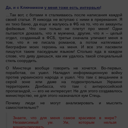
Да, и с Ключником
у меня тоже есть интервью
!
…Так вот, с ботами я сталкиваюсь после написания каждой
своей статьи. Я никогда не вступаю с ними в пререкания. Я
их тихо баню, да еще и жалуюсь в ФБ на то, что их аккаунты
фейковые. Что они только не плетут про меня! Одни
пытаются доказать, что я мужчина, другие, что я – целый
отдел, созданный в ФСБ, третьи сначала уличают меня в
том, что я не писала романов, а потом натягивают
биографии моих героинь на меня. И все эти пасквили
пишутся таким паскудным языком! Столько яда в каждом
слове, что диву даешься, как им удалось такой специальный
стиль соорудить.
О Минстеце вообще говорить не хочется. Во-первых,
поработав, он ушел. Наладил информационную войну
против украинского народа и ушел. Что там с вещанием в
серой зоне или даже на подконтрольных Украине
территориях Донбасса, что там с антироссийской
пропагандой, — его не интересует. Не для этого создавалось
министерство, не для этого назначался кум Стець.
Почему люди не могут анализировать и мыслить
самостоятельно?
Знаете, что для меня самое красивое в мире?
Независимый ум. Ум, которым нельзя
манипулировать.