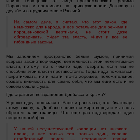
Ирина Геращенко от лица прокремлевского режима
Порошенко и настаивает на приверженности Договору о
дружбе и сотрудничестве с Россией.
На самом деле, я считаю, что этот закон, где
немножко для народа, а все остальное для режима и
порошенковской вертикали, не стоит даже
обговаривать. Уйдет эта власть, уйдут и все ее
гибридные законы.
Мы заполняем пространство белым шумом, принимая
всерьез законотворческую деятельность этой нелегитимной
власти, потому что о чем-то надо говорить, если мы не
способны этой власти противостоять. Тогда надо покопаться,
покритиковать, но и найти что-то хорошее, положительное,
создать видимость для самих себя, что мы еще есть и не
совсем сошли с ума.
Где стратегия возвращения Донбасса и Крыма?
Яценюк вдруг появился в Раде и рассказал, что, благодаря
этому закону, на Донбассе появятся миротворцы и мы вновь
обретем наши границы. Что еще раз подтверждает один
непреложный факт.
У нашей несуществующей коалиции нет никакого
плана, у нее только есть только один, хорошо
отработанный прием — постоянное вранье