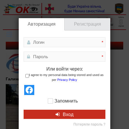
Вхід на сайт
Авторизация
Регистрация
Реєстрація
Toggle
*
navigation
Интервью с Еленой Ксантопулос (Часть 2)
*
Или войти через:
I agree to my personal data being stored and used as
Галина Плачинда
, 21.01.18,
«Мир»
per
Privacy Policy
Запомнить
Вход
Потеряли пароль ?