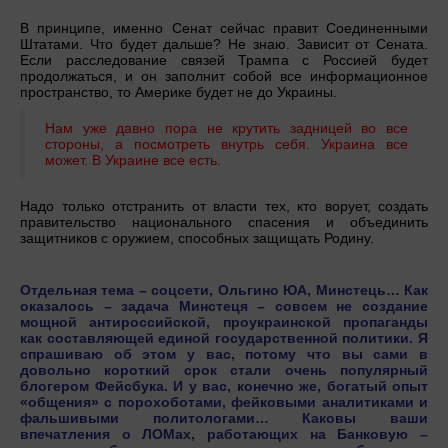
В принципе, именно Сенат сейчас правит Соединенными
Штатами. Что будет дальше? Не знаю. Зависит от Сената.
Если расследование связей Трампа с Россией будет
продолжаться, и он заполнит собой все информационное
пространство, то Америке будет не до Украины.
Нам уже давно пора не крутить задницей во все
стороны, а посмотреть внутрь себя. Украина все
может. В Украине все есть.
Надо только отстранить от власти тех, кто ворует, создать
правительство национального спасения и объединить
защитников с оружием, способных защищать Родину.
Отдельная тема – соцсети, Ольгино ЮА, Минстець… Как
оказалось – задача Минстеця – совсем не создание
мощной антироссийской, проукраинской пропаганды
как составляющей единой государственной политики. Я
спрашиваю об этом у вас, потому что вы сами в
довольно короткий срок стали очень популярный
блогером Фейсбука. И у вас, конечно же, богатый опыт
«общения» с порохоботами, фейковыми аналитиками и
фальшивыми политологами… Каковы ваши
впечатления о ЛОМах, работающих на Банковую –