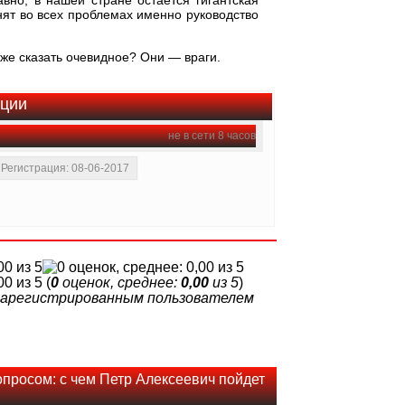
вно, в нашей стране остается гигантская
нят во всех проблемах именно руководство
же сказать очевидное? Они — враги.
ации
не в сети 8 часов
Регистрация: 08-06-2017
(
0
оценок, среднее:
0,00
из 5
)
 зарегистрированным пользователем
просом: с чем Петр Алексеевич пойдет