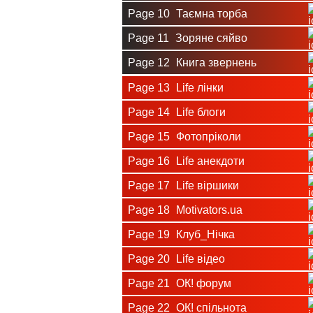
Page 10
Таємна торба
Page 11
Зоряне сяйво
Page 12
Книга звернень
Page 13
Life лінки
Page 14
Life блоги
Page 15
Фотопріколи
Page 16
Life анекдоти
Page 17
Life віршики
Page 18
Motivators.ua
Page 19
Клуб_Нічка
Page 20
Life відео
Page 21
ОК! форум
Page 22
ОК! спільнота