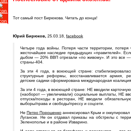
Тот самый пост Бирюкова. Читать до конца!
Юрий Бирюков,
25.03.18,
facebook
Четыре года войны. Потеря части территории, потеря 
жесточайшее наследие предыдущих «правителей». Если
дыбом — 20% ВВП отрезали «по живому». И это все — 
страны-404.
За эти 4 года, в воюющей стране: стабилизировалас
структурные реформы, восстанавливается армия, р
детские садики сформирована международная коалиция
За эти 4 года, в воюющей стране: НЕ вводили карточную
(наоборот — увеличивали) социальные выплаты, НЕ вв
отпуска/походы в ресторан, НЕ вводили обязательну
выборы/права и свободы/прессу и соцсети.
Не
Петро Порошенко
аннексировал Крым и оккупировал 
Луганске. Не он отдавал приказы на обстрелы с терр
Зеленополье и в районе Изварино.