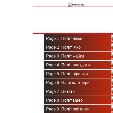
Вхід на сайт
Реєстрація
Page 1
Політ лінки
Page 2
Політ імхо
Page 3
Політ жабки
Page 4
Політ анекдоти
Page 5
Політ віршики
Page 6
Наші партнери
Page 7
Цитати
Page 8
Політ відео
Page 9
Політ рейтинги