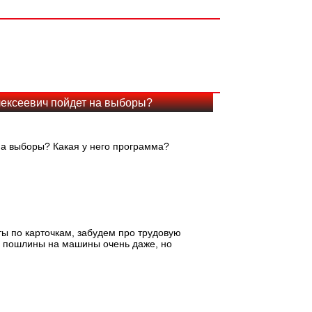
лексеевич пойдет на выборы?
на выборы? Какая у него программа?
ты по карточкам, забудем про трудовую
о пошлины на машины очень даже, но