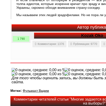
И если отвлечься от ботоферм и резидентов — все ра
толпа идиотов, которые искренне кричат про зраду и ви
Украины, скромно обходя вниманием страну-соседку.
Мы называем этих людей зрадофилами. Но не пора ли у
Автор публик
Kozak Oko
1 790
Комментарии: 1376
Публикации: 9770
Для того чтобы оценить запись, вы должны быть
сайта.
Метки:
Фульмахт Вадим
Комментарии читателей статьи "Многие задаются во
на выборы?"