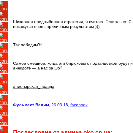
Шикарная предвыборная стратегия, я считаю. Гениально. С
покажутся очень приличным результатом )))
Так победимЪ!
Самое смешное, когда эти бирюковы с подтанцовкой будут и
анекдоте — а нас за шо?
#пионэрская_правда
Фульмахт Вадим
, 26.03.18,
facebook
Послесловие от админа oko.cn.ua: