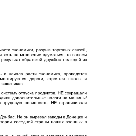
части экономики, разрыв торговых связей,
 хоть на мгновение вдуматься, то волосы
результат «братской дружбы» нелюдей из
ь и начала расти экономика, проводятся
емонтируются дороги, строятся школы и
 союзников.
 систему отпуска продуктов, НЕ сокращали
одили дополнительные налоги на машины/
ю трудовую повинность, НЕ ограничивали
Донбас. Не он вырезал заводы в Донецке и
итории соседней страны наших военных в