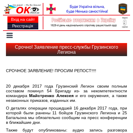
Вхід на сайт
Реєстрація
Toggle
navigation
Срочно! Заявление пресс-службы Грузинского
Легиона
СРОЧНОЕ ЗАЯВЛЕНИЕ! ПРОСИМ РЕПОСТ!!!!
20 декабря 2017 года Грузинский Легион своим полным
составом покинул 54 Бригаду из- за некомпетентности
командира
Майстренко Алексея
и его окружения, а также
незаконных приказов, изданных им.
О деталях операции прошедшей 16 декабря 2017 года, при
которой были ранены 11 бойцов Грузинского Легиона и 25
Батальона мы обязательно сообщим на пресс конференции
в ближайшие дни.
Также будут опубликованы: аудио запись разговора