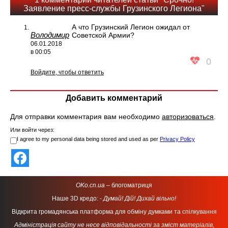
Заявление пресс-службы Грузинского Легиона"
А что Грузинский Легион ожидал от
Володимир
Советской Армии?
06.01.2018
в 00:05
0
Войдите, чтобы ответить
Добавить комментарий
Для отправки комментария вам необходимо
авторизоваться
.
Или войти через:
I agree to my personal data being stored and used as per
Privacy Policy
OKo.cn.ua
– блогоматриця
Наше 3D кредо: -
Думай! Дій! Дихай вільно!
Відкрита громадянська платформа для обміну думками та спілкування
Адміністрація сайту не несе відповідальності за зміст матеріалів,