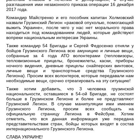
разглашения ими незаконного приказа операции 16 декабря
2017 года.
Командир Майстренко и его пособник капитан Холмовский
назвали Грузинский Легион «раковой опухолью, помогающей
выжить Украине», после чего у нас нет морального права
находиться под командованием людей, которые действуют
вопреки национальным интересам Украины.
Также командир 54 Бригады и Сергей Федосенко отняли у
бойцов Грузинского Легиона всю амуницию и личные вещи,
собранные за 4 года АТО волонтерами (тепловизоры,
тепловизионные прицелы, бронежилеты, каски, приборы
ночного видения, дневные прицелы снайперских винтовок,
личные вещи и транспортные средства Грузинского
Легиона). Просим всех волонтеров, которые передавали нам
необходимые вещи, срочно отреагировать на эту ситуацию!
Также хотим добавить, что 3 человека грузинской
национальности, оставшиеся в 54-ой Бригаде, не состоят
больше в Грузинском Легионе и более не представляют
Грузинский Легион. В случае манипуляции ими именем
Грузинского Легиона, просим всех сообщать на
официальную страницу Легиона в Фейсбуке. Хотим
отметить, что вся данная информация уже передана
представительствам стран, бойцы которых входят в состав
интернационального Грузинского Легиона.
СЛАВА УКРАИНЕ!