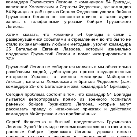
командира Грузинского Легиона с командиром 54 Бригады,
капитаном Холмовским и Сергеем Федосенко, где командир
54 Бригады отдаёт приказ Сергею Федосенко уволить бойцов
Грузинского Легиона по «несоответствию», а также аудио
запись с телефонными угрозами бойцам Грузинского
Легиона.
Хотим сказать, что командир 54 бригады в связи с
развернувшимися событиями и стремлением во что бы то не
стало их замалчивать любыми методами, уволил командира
25 Батальона Евгения Лаврова, который изначально
поддержал Грузинский Легион и помог интегрироваться в
ЗСУ.
Грузинский Легион не собирается молчать и мы обязательно
разоблачим людей, действующих против государственных
интересов Украины, а именно командира Майстренко
Алексея, капитана Холмовского и братьев Федосенко (зам.
командира 25- ого Батальона и зам. командира 54 Бригады).
Сегодня проблема состоит в том, что командир 54 Бригады
пытается депортировать прямо из военного госпиталя
раненых бойцов Грузинского Легиона, которые могут
рассказать правду о незаконных приказах и действиях
командира Майстренко и его приближённых.
Сергей Федосенко и бывший представитель Грузинского
Легиона Зураб Чехелидзе систематически звонят в госпиталь
раненым бойцам Грузинского Легиона, угрожая тяжело
раненым отказом в лечении и депортацией, в случае