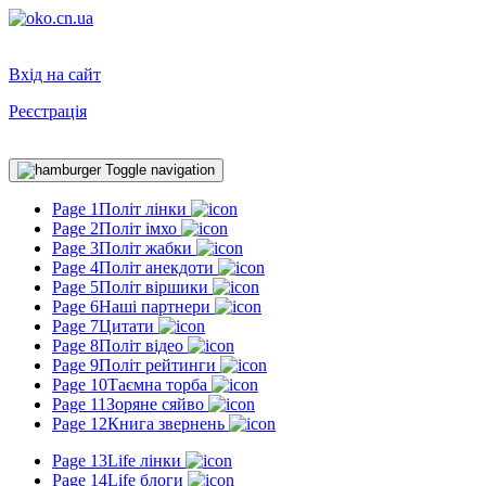
Вхід на сайт
Реєстрація
Toggle navigation
Page 1
Політ лінки
Page 2
Політ імхо
Page 3
Політ жабки
Page 4
Політ анекдоти
Page 5
Політ віршики
Page 6
Наші партнери
Page 7
Цитати
Page 8
Політ відео
Page 9
Політ рейтинги
Page 10
Таємна торба
Page 11
Зоряне сяйво
Page 12
Книга звернень
Page 13
Life лінки
Page 14
Life блоги