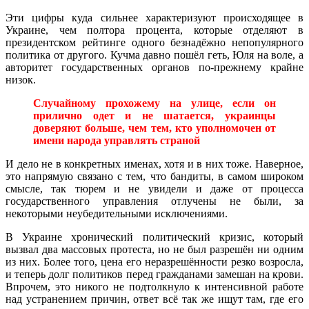
Эти цифры куда сильнее характеризуют происходящее в
Украине, чем полтора процента, которые отделяют в
президентском рейтинге одного безнадёжно непопулярного
политика от другого. Кучма давно пошёл геть, Юля на воле, а
авторитет государственных органов по-прежнему крайне
низок.
Случайному прохожему на улице, если он
прилично одет и не шатается, украинцы
доверяют больше, чем тем, кто уполномочен от
имени народа управлять страной
И дело не в конкретных именах, хотя и в них тоже. Наверное,
это напрямую связано с тем, что бандиты, в самом широком
смысле, так тюрем и не увидели и даже от процесса
государственного управления отлучены не были, за
некоторыми неубедительными исключениями.
В Украине хронический политический кризис, который
вызвал два массовых протеста, но не был разрешён ни одним
из них. Более того, цена его неразрешённости резко возросла,
и теперь долг политиков перед гражданами замешан на крови.
Впрочем, это никого не подтолкнуло к интенсивной работе
над устранением причин, ответ всё так же ищут там, где его