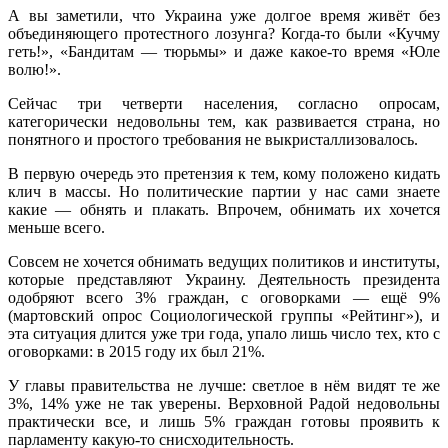
А вы заметили, что Украина уже долгое время живёт без
объединяющего протестного лозунга? Когда-то были «Кучму
геть!», «Бандитам — тюрьмы» и даже какое-то время «Юле
волю!».
Сейчас три четверти населения, согласно опросам,
категорически недовольны тем, как развивается страна, но
понятного и простого требования не выкристаллизовалось.
В первую очередь это претензия к тем, кому положено кидать
клич в массы. Но политические партии у нас сами знаете
какие — обнять и плакать. Впрочем, обнимать их хочется
меньше всего.
Совсем не хочется обнимать ведущих политиков и институты,
которые представляют Украину. Деятельность президента
одобряют всего 3% граждан, с оговорками — ещё 9%
(мартовский опрос Социологической группы «Рейтинг»), и
эта ситуация длится уже три года, упало лишь число тех, кто с
оговорками: в 2015 году их был 21%.
У главы правительства не лучше: светлое в нём видят те же
3%, 14% уже не так уверены. Верховной Радой недовольны
практически все, и лишь 5% граждан готовы проявить к
парламенту какую-то снисходительность.