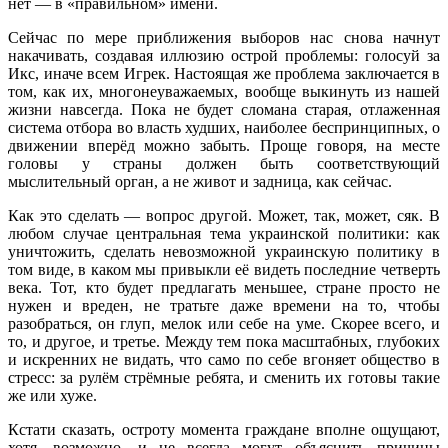
нет — в «правильном» имени.
Сейчас по мере приближения выборов нас снова начнут
накачивать, создавая иллюзию острой проблемы: голосуй за
Икс, иначе всем Игрек. Настоящая же проблема заключается в
том, как их, многонеуважаемых, вообще выкинуть из нашей
жизни навсегда. Пока не будет сломана старая, отлаженная
система отбора во власть худших, наиболее беспринципных, о
движении вперёд можно забыть. Проще говоря, на месте
головы у страны должен быть соответствующий
мыслительный орган, а не живот и задница, как сейчас.
Как это сделать — вопрос другой. Может, так, может, сяк. В
любом случае центральная тема украинской политики: как
уничтожить, сделать невозможной украинскую политику в
том виде, в каком мы привыкли её видеть последние четверть
века. Тот, кто будет предлагать меньшее, стране просто не
нужен и вреден, не тратьте даже времени на то, чтобы
разобраться, он глуп, мелок или себе на уме. Скорее всего, и
то, и другое, и третье. Между тем пока масштабных, глубоких
и искренних не видать, что само по себе вгоняет общество в
стресс: за рулём стрёмные ребята, и сменить их готовы такие
же или хуже.
Кстати сказать, остроту момента граждане вполне ощущают,
хотя, возможно, и не всегда могут объяснить причины