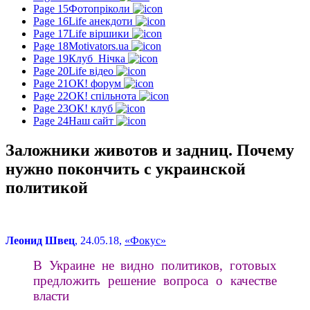
Page 15
Фотопріколи
Page 16
Life анекдоти
Page 17
Life віршики
Page 18
Motivators.ua
Page 19
Клуб_Нічка
Page 20
Life відео
Page 21
ОК! форум
Page 22
ОК! спільнота
Page 23
ОК! клуб
Page 24
Наш сайт
Заложники животов и задниц. Почему
нужно покончить с украинской
политикой
Леонид Швец
, 24.05.18,
«Фокус»
В Украине не видно политиков, готовых
предложить решение вопроса о качестве
власти