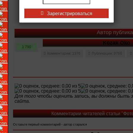
Зарегистрироваться
Автор публик
Kozak Oko
1 790
Комментарии: 1376
Публикации: 9766
Для того чтобы оценить запись, вы должны быть
сайта.
Комментарии читателей статьи "Фот
Оставьте первый комментарий - автор старался