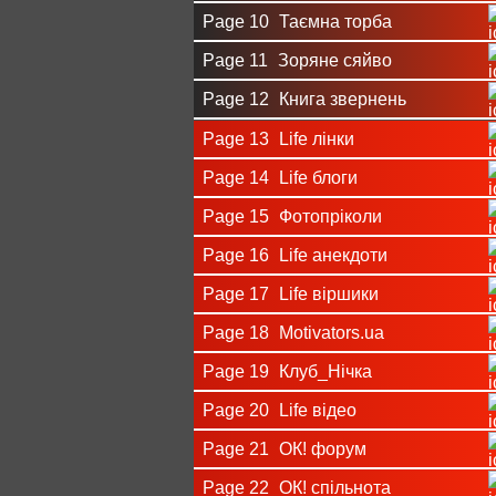
Page 10
Таємна торба
Page 11
Зоряне сяйво
Page 12
Книга звернень
Page 13
Life лінки
Page 14
Life блоги
Page 15
Фотопріколи
Page 16
Life анекдоти
Page 17
Life віршики
Page 18
Motivators.ua
Page 19
Клуб_Нічка
Page 20
Life відео
Page 21
ОК! форум
Page 22
ОК! спільнота