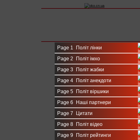
Вхід на сайт
Реєстрація
Page 1
Політ лінки
Page 2
Політ імхо
Page 3
Політ жабки
Page 4
Політ анекдоти
Page 5
Політ віршики
Page 6
Наші партнери
Page 7
Цитати
Page 8
Політ відео
Page 9
Політ рейтинги