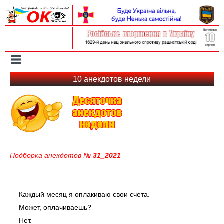
Вхід на сайт
Реєстрація
Toggle
navigation
10 анекдотов недели
Подборка анекдотов №
31_2021
— Каждый месяц я оплакиваю свои счета.
— Может, оплачиваешь?
— Нет.