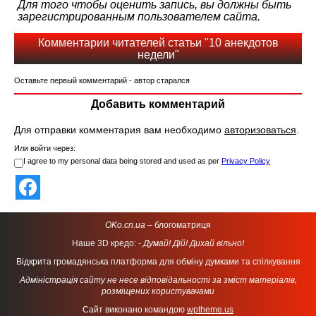
Для того чтобы оценить запись, вы должны быть
зарегистрированным пользователем сайта.
Комментарии читателей статьи "10 анекдотов
недели"
Оставьте первый комментарий - автор старался
Добавить комментарий
Для отправки комментария вам необходимо
авторизоваться
.
Или войти через:
I agree to my personal data being stored and used as per
Privacy Policy
OKo.cn.ua
– блогоматриця
Наше 3D кредо: -
Думай! Дій! Дихай вільно!
Відкрита громадянська платформа для обміну думками та спілкування
Адміністрація сайту не несе відповідальності за зміст матеріалів,
розміщених користувачами
Сайт виконано командою
wptheme.us