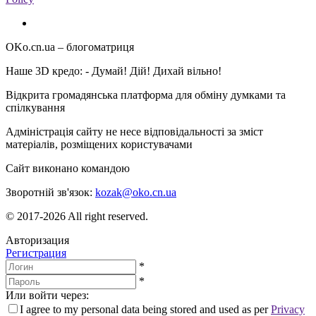
OKo.cn.ua
– блогоматриця
Наше 3D кредо: -
Думай! Дій! Дихай вільно!
Відкрита громадянська платформа для обміну думками та
спілкування
Адміністрація сайту не несе відповідальності за зміст
матеріалів, розміщених користувачами
Сайт виконано командою
wptheme.us
Зворотній зв'язок:
kozak@oko.cn.ua
© 2017-2026 All right reserved.
Авторизация
Регистрация
*
*
Или войти через:
I agree to my personal data being stored and used as per
Privacy