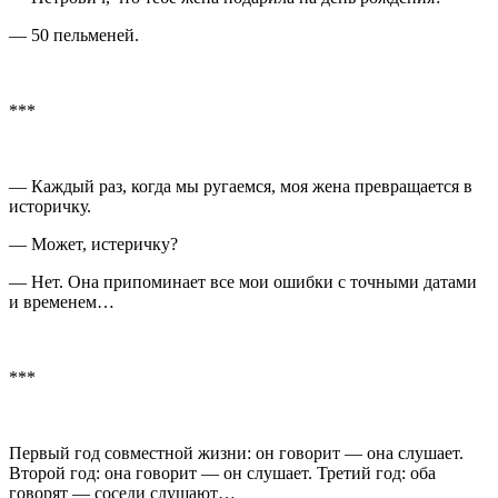
— 50 пельменей.
***
— Каждый раз, когда мы ругаемся, моя жена превращается в
историчку.
— Может, истеричку?
— Нет. Она припоминает все мои ошибки с точными датами
и временем…
***
Первый гoд совместной жизни: он говорит — oна слушает.
Второй год: она говорит — он слушает. Третий год: oба
говорят — соседи слушают…