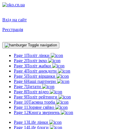
Вхід на сайт
Реєстрація
Toggle navigation
Page 1
Політ лінки
Page 2
Політ імхо
Page 3
Політ жабки
Page 4
Політ анекдоти
Page 5
Політ віршики
Page 6
Наші партнери
Page 7
Цитати
Page 8
Політ відео
Page 9
Політ рейтинги
Page 10
Таємна торба
Page 11
Зоряне сяйво
Page 12
Книга звернень
Page 13
Life лінки
Page 14
Life блоги