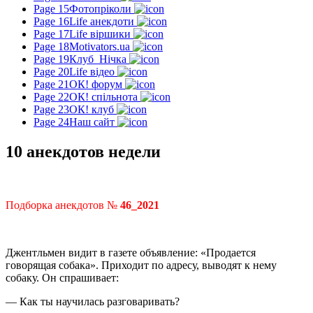
Page 15
Фотопріколи
Page 16
Life анекдоти
Page 17
Life віршики
Page 18
Motivators.ua
Page 19
Клуб_Нічка
Page 20
Life відео
Page 21
ОК! форум
Page 22
ОК! спільнота
Page 23
ОК! клуб
Page 24
Наш сайт
10 анекдотов недели
Подборка анекдотов №
46_2021
Джентльмен видит в газете объявление: «Продается
говорящая собака». Приходит по адресу, выводят к нему
собаку. Он спрашивает:
— Как ты научилась разговаривать?