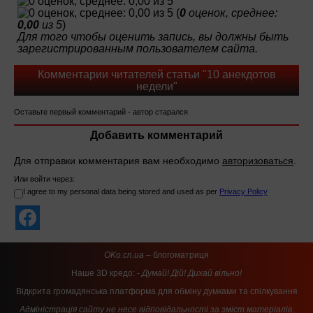
(
0
оценок, среднее:
0,00
из 5
)
Для того чтобы оценить запись, вы должны быть
зарегистрированным пользователем сайта.
Комментарии читателей статьи "10 анекдотов
недели"
Оставьте первый комментарий - автор старался
Добавить комментарий
Для отправки комментария вам необходимо
авторизоваться
.
Или войти через:
I agree to my personal data being stored and used as per
Privacy Policy
OKo.cn.ua
– блогоматриця
Наше 3D кредо: -
Думай! Дій! Дихай вільно!
Відкрита громадянська платформа для обміну думками та спілкування
Адміністрація сайту не несе відповідальності за зміст матеріалів,