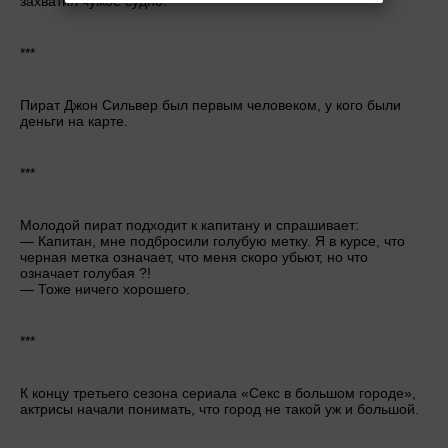
захватил чужое судно.
***
Пират Джон Сильвер был первым человеком, у кого были
деньги на карте.
***
Молодой пират подходит к капитану и спрашивает:
— Капитан, мне подбросили голубую метку. Я в курсе, что
черная метка означает, что меня скоро убьют, но что
означает голубая ?!
— Тоже ничего хорошего.
***
К концу третьего сезона сериала «Секс в большом городе»,
актрисы начали понимать, что город не такой уж и большой.