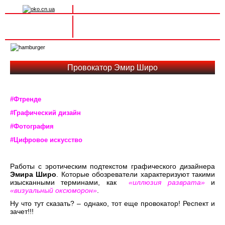
Вхід на сайт
Реєстрація
Toggle
navigation
Провокатор Эмир Широ
#Фтренде
#Графический дизайн
#Фотография
#Цифровое искусство
Работы с эротическим подтекстом графического дизайнера
Эмира Широ
. Которые обозреватели характеризуют такими
изысканными терминами, как
«иллюзия разврата»
и
«визуальный оксюморон»
.
Ну что тут сказать? – однако, тот еще провокатор! Респект и
зачет!!!