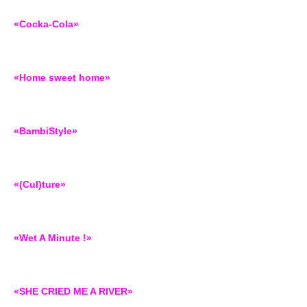
«Cocka-Cola»
«Home sweet home»
«BambiStyle»
«(Cul)ture»
«Wet A Minute !»
«SHE CRIED ME A RIVER»