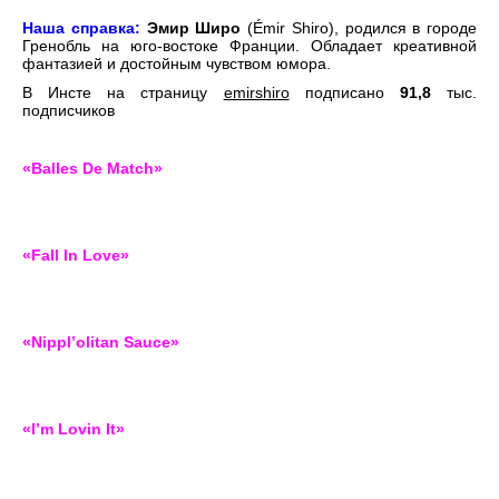
Наша справка:
Эмир Широ
(Émir Shiro), родился в городе
Гренобль на юго-востоке Франции. Обладает креативной
фантазией и достойным чувством юмора.
В Инсте на страницу
emirshiro
подписано
91,8
тыс.
подписчиков
«Balles De Match»
«Fall In Love»
«Nippl’olitan Sauce»
«I’m Lovin It»