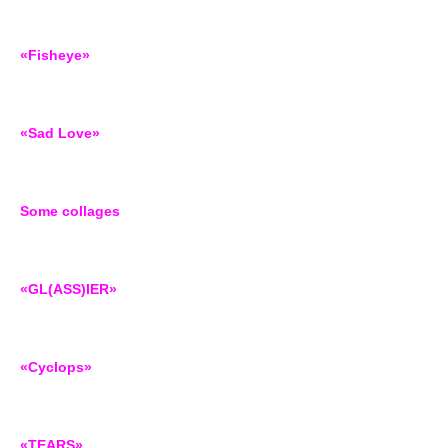
«Fisheye»
«Sad Love»
Some collages
«GL(ASS)IER»
«Cyclops»
«TEARS»