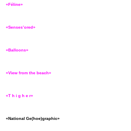
«Féline»
«Senses’ored»
«Balloons»
«View from the beach»
«T h i g h e r»
«National Ge(hoe)graphic»