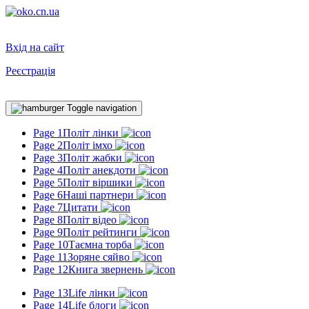
Вхід на сайт
Реєстрація
Toggle navigation
Page 1
Політ лінки
Page 2
Політ імхо
Page 3
Політ жабки
Page 4
Політ анекдоти
Page 5
Політ віршики
Page 6
Наші партнери
Page 7
Цитати
Page 8
Політ відео
Page 9
Політ рейтинги
Page 10
Таємна торба
Page 11
Зоряне сяйво
Page 12
Книга звернень
Page 13
Life лінки
Page 14
Life блоги