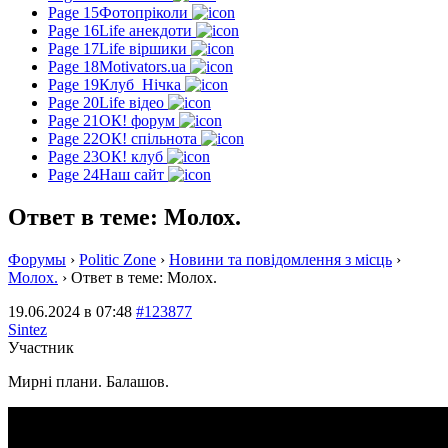
Page 15
Фотопріколи
Page 16
Life анекдоти
Page 17
Life віршики
Page 18
Motivators.ua
Page 19
Клуб_Нічка
Page 20
Life відео
Page 21
ОК! форум
Page 22
ОК! спільнота
Page 23
ОК! клуб
Page 24
Наш сайт
Ответ в теме: Молох.
Форумы
›
Politic Zone
›
Новини та повідомлення з місць
›
Молох.
›
Ответ в теме: Молох.
19.06.2024 в 07:48
#123877
Sintez
Участник
Мирні плани. Балашов.