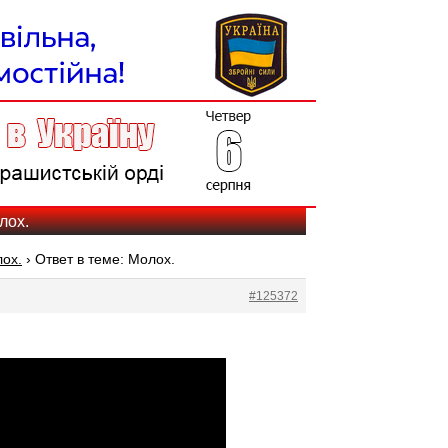
лох.
ох.
›
Ответ в теме: Молох.
#125372