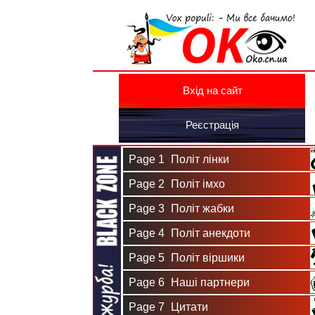
Вхід на сайт
Реєстрація
Page 1
Політ лінки
Page 2
Політ імхо
Page 3
Політ жабки
Page 4
Політ анекдоти
Page 5
Політ віршики
Page 6
Наші партнери
Page 7
Цитати