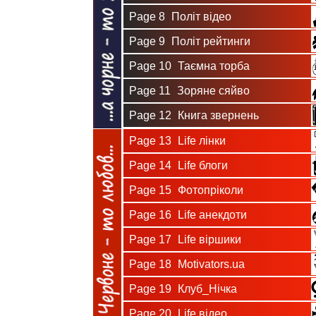
Page 8
Політ відео
Page 9
Політ рейтинги
Page 10
Таємна торба
Page 11
Зоряне сяйво
Page 12
Книга звернень
Page 13
Life лінки
Page 14
Life блоги
Page 15
Фотопріколи
Page 16
Life анекдоти
Page 17
Life віршики
Page 18
Motivators.ua
Page 19
Клуб_Нічка
Page 20
Life відео