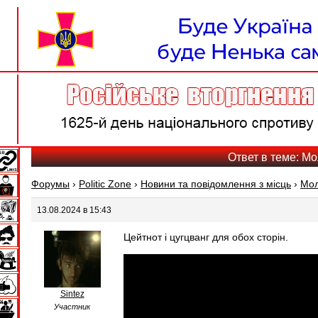
Ответ в теме: Мо
Форумы
›
Politic Zone
›
Новини та повідомлення з місць
›
Мол
13.08.2024 в 15:43
Цейтнот і цугцванг для обох сторін.
Sintez
Участник