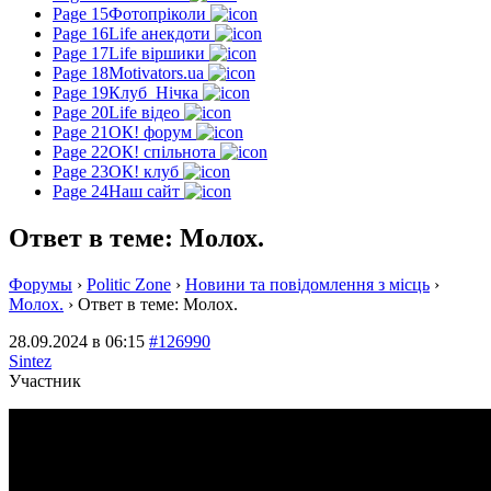
Page 15
Фотопріколи
Page 16
Life анекдоти
Page 17
Life віршики
Page 18
Motivators.ua
Page 19
Клуб_Нічка
Page 20
Life відео
Page 21
ОК! форум
Page 22
ОК! спільнота
Page 23
ОК! клуб
Page 24
Наш сайт
Ответ в теме: Молох.
Форумы
›
Politic Zone
›
Новини та повідомлення з місць
›
Молох.
›
Ответ в теме: Молох.
28.09.2024 в 06:15
#126990
Sintez
Участник