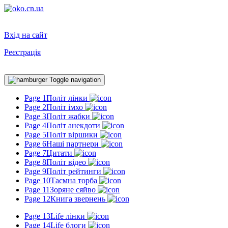
Вхід на сайт
Реєстрація
Toggle navigation
Page 1
Політ лінки
Page 2
Політ імхо
Page 3
Політ жабки
Page 4
Політ анекдоти
Page 5
Політ віршики
Page 6
Наші партнери
Page 7
Цитати
Page 8
Політ відео
Page 9
Політ рейтинги
Page 10
Таємна торба
Page 11
Зоряне сяйво
Page 12
Книга звернень
Page 13
Life лінки
Page 14
Life блоги