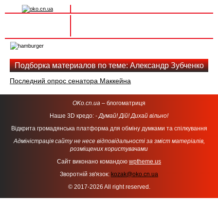
Вхід на сайт
Реєстрація
Toggle
navigation
Подборка материалов по теме: Александр Зубченко
Последний опрос сенатора Маккейна
OKo.cn.ua
– блогоматриця
Наше 3D кредо: -
Думай! Дій! Дихай вільно!
Відкрита громадянська платформа для обміну думками та спілкування
Адміністрація сайту не несе відповідальності за зміст матеріалів,
розміщених користувачами
Сайт виконано командою
wptheme.us
Зворотній зв'язок:
kozak@oko.cn.ua
© 2017-2026 All right reserved.