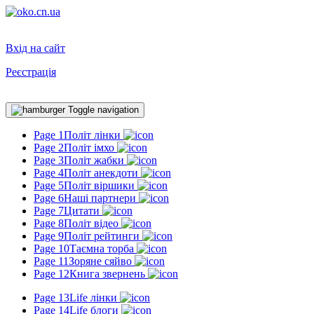
Вхід на сайт
Реєстрація
Toggle navigation
Page 1
Політ лінки
Page 2
Політ імхо
Page 3
Політ жабки
Page 4
Політ анекдоти
Page 5
Політ віршики
Page 6
Наші партнери
Page 7
Цитати
Page 8
Політ відео
Page 9
Політ рейтинги
Page 10
Таємна торба
Page 11
Зоряне сяйво
Page 12
Книга звернень
Page 13
Life лінки
Page 14
Life блоги