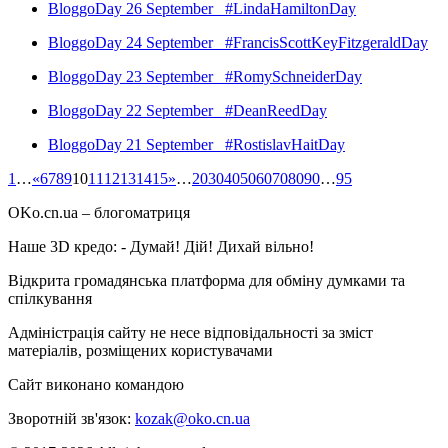
BloggoDay 26 September #LindaHamiltonDay
BloggoDay 24 September #FrancisScottKeyFitzgeraldDay
BloggoDay 23 September #RomySchneiderDay
BloggoDay 22 September #DeanReedDay
BloggoDay 21 September #RostislavHaitDay
1
…
«
6
7
8
9
10
11
12
13
14
15
»
…
20
30
40
50
60
70
80
90
…
95
OKo.cn.ua
– блогоматриця
Наше 3D кредо: -
Думай! Дій! Дихай вільно!
Відкрита громадянська платформа для обміну думками та
спілкування
Адміністрація сайту не несе відповідальності за зміст
матеріалів, розміщених користувачами
Сайт виконано командою
wptheme.us
Зворотній зв'язок:
kozak@oko.cn.ua