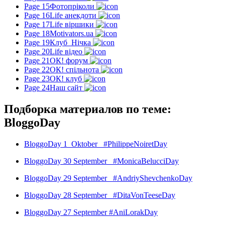
Page 15
Фотопріколи
Page 16
Life анекдоти
Page 17
Life віршики
Page 18
Motivators.ua
Page 19
Клуб_Нічка
Page 20
Life відео
Page 21
ОК! форум
Page 22
ОК! спільнота
Page 23
ОК! клуб
Page 24
Наш сайт
Подборка материалов по теме:
BloggoDay
BloggoDay 1 Oktober #PhilippeNoiretDay
BloggoDay 30 September #MonicaBelucciDay
BloggoDay 29 September #AndriyShevchenkoDay
BloggoDay 28 September #DitaVonTeeseDay
BloggoDay 27 September #AniLorakDay