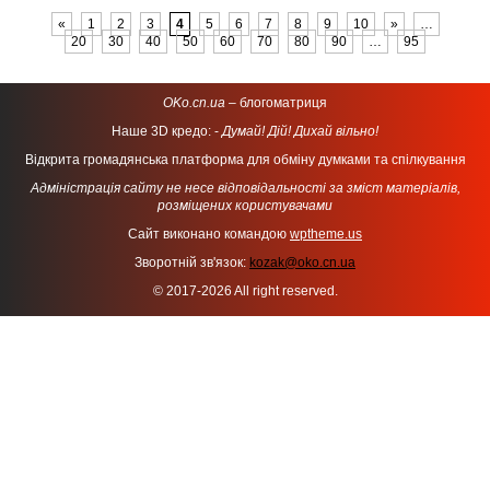
«
1
2
3
4
5
6
7
8
9
10
»
…
20
30
40
50
60
70
80
90
…
95
OKo.cn.ua
– блогоматриця
Наше 3D кредо: -
Думай! Дій! Дихай вільно!
Відкрита громадянська платформа для обміну думками та спілкування
Адміністрація сайту не несе відповідальності за зміст матеріалів,
розміщених користувачами
Сайт виконано командою
wptheme.us
Зворотній зв'язок:
kozak@oko.cn.ua
© 2017-2026 All right reserved.