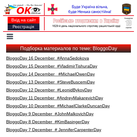
Вхід на сайт
Реєстрація
Toggle
navigation
Подборка материалов по теме: BloggoDay
BloggoDay 16 December #AnnaSedokova
BloggoDay 15 December #VladimirTishuraDay
BloggoDay 14 December #MichaelOwenDay
BloggoDay 13 December #SteveBuscemiDay
BloggoDay 12 December #LeonidBykovDay
BloggoDay 11 December #AndreyMakarevichDay
BloggoDay 10 December #MichaelClarkeDuncanDay
BloggoDay 9 December #JohnMalkovichDay
BloggoDay 8 December #KimBasingerDay
BloggoDay 7 December # JenniferCarpenterDay