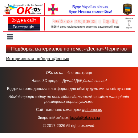
Вхід на сайт
Реєстрація
Toggle
navigation
Подборка материалов по теме: «Десна» Чернигов
Историческая победа «Десны»
OKo.cn.ua
– блогоматриця
Наше 3D кредо: -
Думай! Дій! Дихай вільно!
Відкрита громадянська платформа для обміну думками та спілкування
Адміністрація сайту не несе відповідальності за зміст матеріалів,
розміщених користувачами
Сайт виконано командою
wptheme.us
Зворотній зв'язок:
kozak@oko.cn.ua
© 2017-2026 All right reserved.