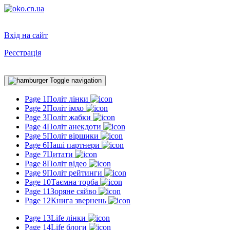
Вхід на сайт
Реєстрація
Toggle navigation
Page 1
Політ лінки
Page 2
Політ імхо
Page 3
Політ жабки
Page 4
Політ анекдоти
Page 5
Політ віршики
Page 6
Наші партнери
Page 7
Цитати
Page 8
Політ відео
Page 9
Політ рейтинги
Page 10
Таємна торба
Page 11
Зоряне сяйво
Page 12
Книга звернень
Page 13
Life лінки
Page 14
Life блоги