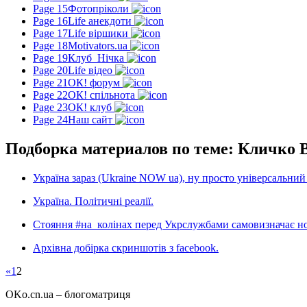
Page 15
Фотопріколи
Page 16
Life анекдоти
Page 17
Life віршики
Page 18
Motivators.ua
Page 19
Клуб_Нічка
Page 20
Life відео
Page 21
ОК! форум
Page 22
ОК! спільнота
Page 23
ОК! клуб
Page 24
Наш сайт
Подборка материалов по теме: Кличко В
Україна зараз (Ukraine NOW ua), ну просто універсальний
Україна. Політичні реалії.
Стояння #на_колінах перед Укрслужбами самовизначає но
Архівна добірка скриншотів з facebook.
«
1
2
OKo.cn.ua
– блогоматриця