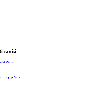
італій
 логотип.
ві республіки.