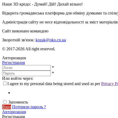
Наше 3D кредо: -
Думай! Дій! Дихай вільно!
Відкрита громадянська платформа для обміну думками та спіл
Адміністрація сайту не несе відповідальності за зміст матеріал
Сайт виконано командою
wptheme.us
Зворотній зв'язок:
kozak@oko.cn.ua
© 2017-2026 All right reserved.
Авторизация
Регистрация
*
*
Или войти через:
I agree to my personal data being stored and used as per
Privacy P
Запомнить
Вход
Потеряли пароль ?
Авторизация
Регистрация