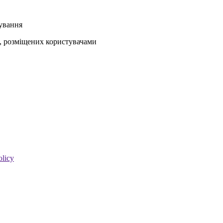
кування
ів, розміщених користувачами
olicy