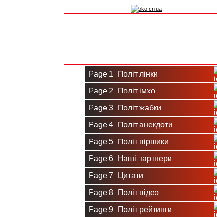
Вхід на сайт
Реєстрація
Page 1
Політ лінки
Page 2
Політ імхо
Page 3
Політ жабки
Page 4
Політ анекдоти
Page 5
Політ віршики
Page 6
Наші партнери
Page 7
Цитати
Page 8
Політ відео
Page 9
Політ рейтинги