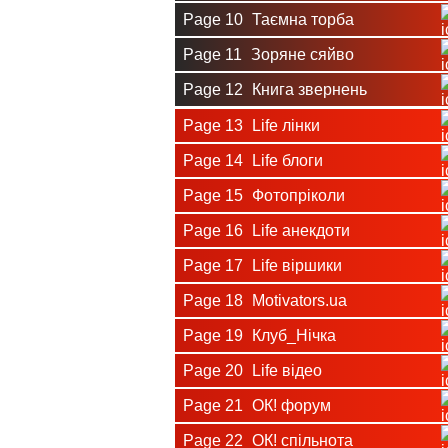
Page 10
Таємна торба
Page 11
Зоряне сяйво
Page 12
Книга звернень
Page 13
Life лінки
Page 14
Life блоги
Page 15
Фотопріколи
Page 16
Life анекдоти
Page 17
Life віршики
Page 18
Motivators.ua
Page 19
Клуб_Нічка
Page 20
Life відео
Page 21
ОК! форум
Page 22
ОК! спільнота