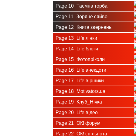
Page 10
Таємна торба
Page 11
Зоряне сяйво
Page 12
Книга звернень
Page 13
Life лінки
Page 14
Life блоги
Page 15
Фотопріколи
Page 16
Life анекдоти
Page 17
Life віршики
Page 18
Motivators.ua
Page 19
Клуб_Нічка
Page 20
Life відео
Page 21
ОК! форум
Page 22
ОК! спільнота