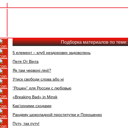
Подборка материалов по теме
5 елемент – клуб нездорових задоволень
Петя От Вінта
Як там червоні лінії?
Утиск свободи слова або ні
“Рошен” для России с любовью
«Breaking Bad» in Minsk
Кар’єрними сходами
Рандеву шоколадной проститутки и Порошенко
Путч, так путч!