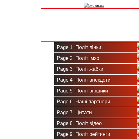
Вхід на сайт
Реєстрація
Page 1
Політ лінки
Page 2
Політ імхо
Page 3
Політ жабки
Page 4
Політ анекдоти
Page 5
Політ віршики
Page 6
Наші партнери
Page 7
Цитати
Page 8
Політ відео
Page 9
Політ рейтинги