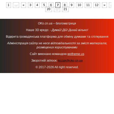
1
…
«
3
4
5
6
7
8
9
10
11
12
»
…
20
…
21
OKo.cn.ua
– блогоматриця
Наше 3D кредо: -
Думай! Дій! Дихай вільно!
Відкрита громадянська платформа для обміну думками та спілкування
Адміністрація сайту не несе відповідальності за зміст матеріалів,
розміщених користувачами
Сайт виконано командою
wptheme.us
Зворотній зв'язок:
kozak@oko.cn.ua
© 2017-2026 All right reserved.