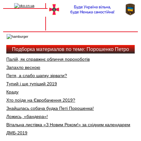
Вхід на сайт
Реєстрація
Toggle
navigation
Подборка материалов по теме: Порошенко Петро
Палій, як справжнє обличчя порохоботів
Запахло весною
Петя, а слабо шапку зірвати?
Тупий і ще тупіший 2019
Краду
Хто поїде на Євробачення 2019?
Знайшлась собача будка Петі Порошенка!
Ложись, «бандера»!
Вітальна листівка «З Новим Роком!» за східним календарем
ДМБ-2019