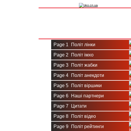
Вхід на сайт
Реєстрація
Page 1
Політ лінки
Page 2
Політ імхо
Page 3
Політ жабки
Page 4
Політ анекдоти
Page 5
Політ віршики
Page 6
Наші партнери
Page 7
Цитати
Page 8
Політ відео
Page 9
Політ рейтинги