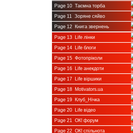
Page 10
Таємна торба
Page 11
Зоряне сяйво
Page 12
Книга звернень
Page 13
Life лінки
Page 14
Life блоги
Page 15
Фотопріколи
Page 16
Life анекдоти
Page 17
Life віршики
Page 18
Motivators.ua
Page 19
Клуб_Нічка
Page 20
Life відео
Page 21
ОК! форум
Page 22
ОК! спільнота