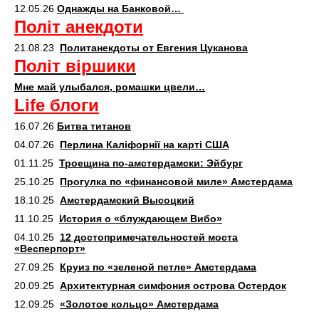
12.05.26
Однажды на Банковой…
Політ анекдоти
21.08.23
Политанекдоты от Евгения Цуканова
Політ віршики
Мне май улыбался, ромашки цвели…
Life блоги
16.07.26
Битва титанов
04.07.26
Перлина Каліфорнії на карті США
01.11.25
Троещина по-амстердамски: Эйбург
25.10.25
Прогулка по «финансовой миле» Амстердама
18.10.25
Амстердамский Высоцкий
11.10.25
История о «блуждающем Вибо»
04.10.25
12 достопримечательностей моста
«Весперпорт»
27.09.25
Круиз по «зеленой петле» Амстердама
20.09.25
Архитектурная симфония острова Остердок
12.09.25
«Золотое кольцо» Амстердама