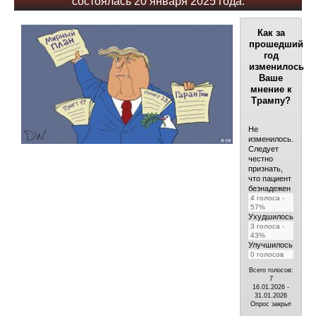
состоялась 20 января 2025 года.
Как за
прошедший
год
изменилось
Ваше
мнение к
Трампу?
Не
изменилось.
Следует
честно
признать,
что пациент
безнадежен
4
голоса
57%
Ухудшилось
3
голоса
43%
Улучшилось
0
голосов
Всего голосов:
7
16.01.2026
-
31.01.2026
Опрос закрыт