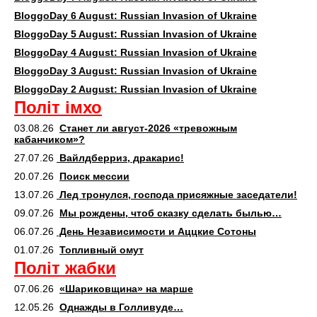
BloggoDay 6 August: Russian Invasion of Ukraine
BloggoDay 5 August: Russian Invasion of Ukraine
BloggoDay 4 August: Russian Invasion of Ukraine
BloggoDay 3 August: Russian Invasion of Ukraine
BloggoDay 2 August: Russian Invasion of Ukraine
Політ імхо
03.08.26
Станет ли август-2026 «тревожным
кабанчиком»?
27.07.26
Вайлдберриз, дракарис!
20.07.26
Поиск мессии
13.07.26
Лед тронулся, господа присяжные заседатели!
09.07.26
Мы рождены, чтоб сказку сделать былью…
06.07.26
День Независимости и Аццкие Сотоны
01.07.26
Топливный омут
Політ жабки
07.06.26
«Шариковщина» на марше
12.05.26
Однажды в Голливуде…