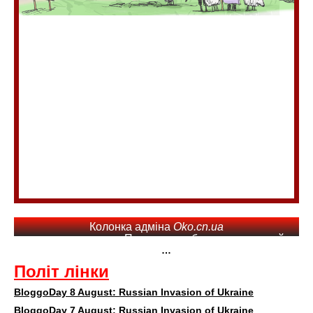
Колонка адміна
Oko.cn.ua
Последние обновления на сайте
…
Політ лінки
BloggoDay 8 August: Russian Invasion of Ukraine
BloggoDay 7 August: Russian Invasion of Ukraine