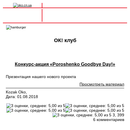
Вхід на сайт
Реєстрація
Toggle
navigation
ОК! клуб
Конкурс-акция «Poroshenko Goodbye Day!»
Презентация нашего нового проекта
Просмотреть материал
Kozak Oko,
Дата: 01.08.2018
3,
399
6 комментариев