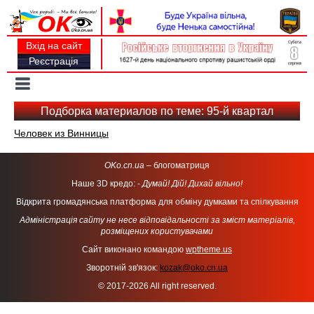
Вхід на сайт
Реєстрація
Toggle
navigation
Подборка материалов по теме: 95-й квартал
Человек из Винницы
OKo.cn.ua
– блогоматриця
Наше 3D кредо: -
Думай! Дій! Дихай вільно!
Відкрита громадянська платформа для обміну думками та спілкування
Адміністрація сайту не несе відповідальності за зміст матеріалів,
розміщених користувачами
Сайт виконано командою
wptheme.us
Зворотній зв'язок:
kozak@oko.cn.ua
© 2017-2026 All right reserved.