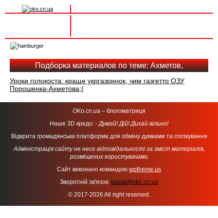
Вхід на сайт
Реєстрація
Toggle
navigation
Подборка материалов по теме: Ахметов,
Уроки голокоста: краще укргазринок, чим газгетто ОЗУ
Порошенка-Ахметова;(
OKo.cn.ua
– блогоматриця
Наше 3D кредо: -
Думай! Дій! Дихай вільно!
Відкрита громадянська платформа для обміну думками та спілкування
Адміністрація сайту не несе відповідальності за зміст матеріалів,
розміщених користувачами
Сайт виконано командою
wptheme.us
Зворотній зв'язок:
kozak@oko.cn.ua
© 2017-2026 All right reserved.