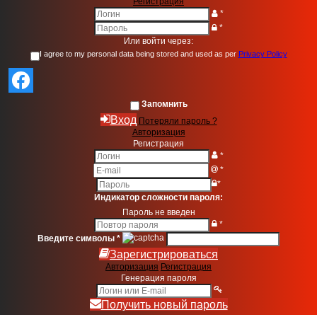
Регистрация
*
*
Или войти через:
I agree to my personal data being stored and used as per
Privacy Policy
Запомнить
Вход
Потеряли пароль ?
Авторизация
Регистрация
*
*
*
Индикатор сложности пароля:
Пароль не введен
*
Введите символы
*
Зарегистрироваться
Авторизация
Регистрация
Генерация пароля
Получить новый пароль