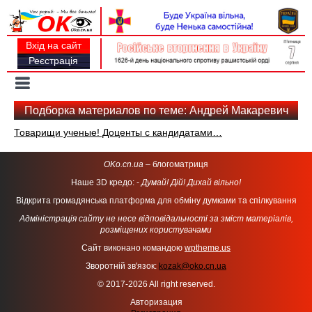
Вхід на сайт
Реєстрація
Toggle
navigation
Подборка материалов по теме: Андрей Макаревич
Товарищи ученые! Доценты с кандидатами…
OKo.cn.ua
– блогоматриця
Наше 3D кредо: -
Думай! Дій! Дихай вільно!
Відкрита громадянська платформа для обміну думками та спілкування
Адміністрація сайту не несе відповідальності за зміст матеріалів,
розміщених користувачами
Сайт виконано командою
wptheme.us
Зворотній зв'язок:
kozak@oko.cn.ua
© 2017-2026 All right reserved.
Авторизация