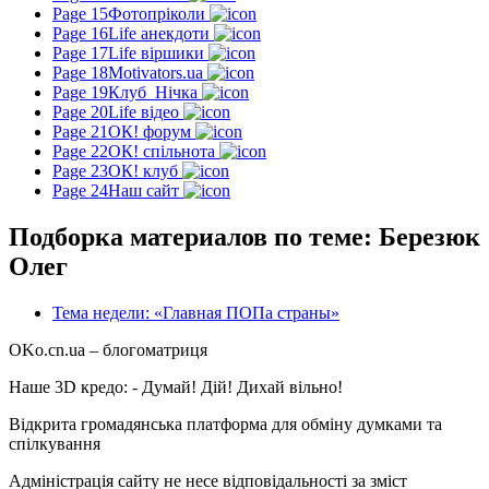
Page 15
Фотопріколи
Page 16
Life анекдоти
Page 17
Life віршики
Page 18
Motivators.ua
Page 19
Клуб_Нічка
Page 20
Life відео
Page 21
ОК! форум
Page 22
ОК! спільнота
Page 23
ОК! клуб
Page 24
Наш сайт
Подборка материалов по теме: Березюк
Олег
Тема недели: «Главная ПОПа страны»
OKo.cn.ua
– блогоматриця
Наше 3D кредо: -
Думай! Дій! Дихай вільно!
Відкрита громадянська платформа для обміну думками та
спілкування
Адміністрація сайту не несе відповідальності за зміст