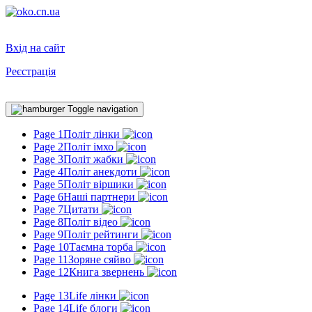
Вхід на сайт
Реєстрація
Toggle navigation
Page 1
Політ лінки
Page 2
Політ імхо
Page 3
Політ жабки
Page 4
Політ анекдоти
Page 5
Політ віршики
Page 6
Наші партнери
Page 7
Цитати
Page 8
Політ відео
Page 9
Політ рейтинги
Page 10
Таємна торба
Page 11
Зоряне сяйво
Page 12
Книга звернень
Page 13
Life лінки
Page 14
Life блоги