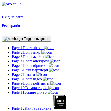
Вхід на сайт
Реєстрація
Toggle navigation
Page 1
Політ лінки
Page 2
Політ імхо
Page 3
Політ жабки
Page 4
Політ анекдоти
Page 5
Політ віршики
Page 6
Наші партнери
Page 7
Цитати
Page 8
Політ відео
Page 9
Політ рейтинги
Page 10
Таємна торба
Page 11
Зоряне сяйво
Page 12
Книга звернень