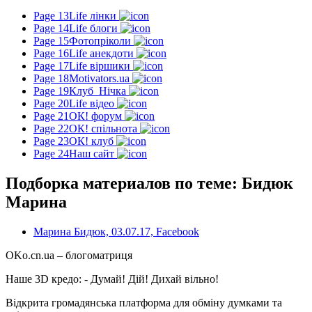
Page 13
Life лінки
Page 14
Life блоги
Page 15
Фотопріколи
Page 16
Life анекдоти
Page 17
Life віршики
Page 18
Motivators.ua
Page 19
Клуб_Нічка
Page 20
Life відео
Page 21
ОК! форум
Page 22
ОК! спільнота
Page 23
ОК! клуб
Page 24
Наш сайт
Подборка материалов по теме: Бидюк
Марина
Марина Бидюк, 03.07.17, Facebook
OKo.cn.ua
– блогоматриця
Наше 3D кредо: -
Думай! Дій! Дихай вільно!
Відкрита громадянська платформа для обміну думками та