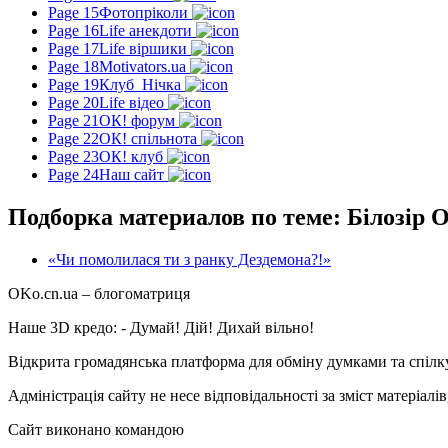
Page 15
Фотопріколи
Page 16
Life анекдоти
Page 17
Life віршики
Page 18
Motivators.ua
Page 19
Клуб_Нічка
Page 20
Life відео
Page 21
ОК! форум
Page 22
ОК! спільнота
Page 23
ОК! клуб
Page 24
Наш сайт
Подборка материалов по теме: Білозір 
«Чи помолилася ти з ранку Дездемона?!»
OKo.cn.ua
– блогоматриця
Наше 3D кредо: -
Думай! Дій! Дихай вільно!
Відкрита громадянська платформа для обміну думками та спіл
Адміністрація сайту не несе відповідальності за зміст матеріал
Сайт виконано командою
wptheme.us