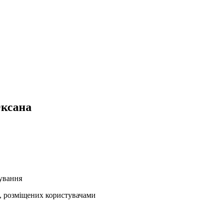
Оксана
кування
ів, розміщених користувачами