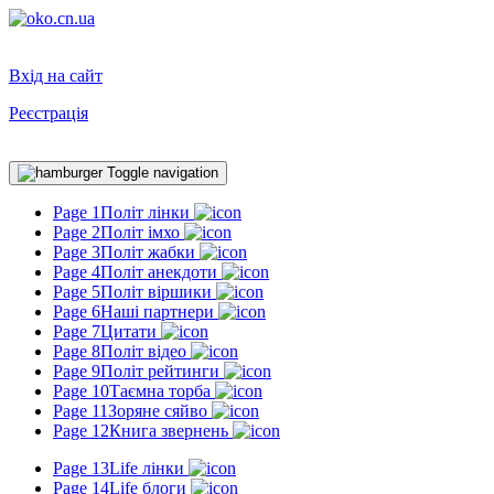
Вхід на сайт
Реєстрація
Toggle navigation
Page 1
Політ лінки
Page 2
Політ імхо
Page 3
Політ жабки
Page 4
Політ анекдоти
Page 5
Політ віршики
Page 6
Наші партнери
Page 7
Цитати
Page 8
Політ відео
Page 9
Політ рейтинги
Page 10
Таємна торба
Page 11
Зоряне сяйво
Page 12
Книга звернень
Page 13
Life лінки
Page 14
Life блоги