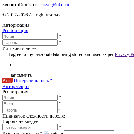
Зворотній зв'язок:
kozak@oko.cn.ua
© 2017-2026 All right reserved.
Авторизация
Регистрация
*
*
Или войти через:
I agree to my personal data being stored and used as per
Privacy P
Запомнить
Вход
Потеряли пароль ?
Авторизация
Регистрация
*
*
*
Индикатор сложности пароля:
Пароль не введен
*
Введите символы
*