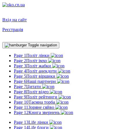
Вхід на сайт
Реєстрація
Toggle navigation
Page 1
Політ лінки
Page 2
Політ імхо
Page 3
Політ жабки
Page 4
Політ анекдоти
Page 5
Політ віршики
Page 6
Наші партнери
Page 7
Цитати
Page 8
Політ відео
Page 9
Політ рейтинги
Page 10
Таємна торба
Page 11
Зоряне сяйво
Page 12
Книга звернень
Page 13
Life лінки
Page 14
Life блоги