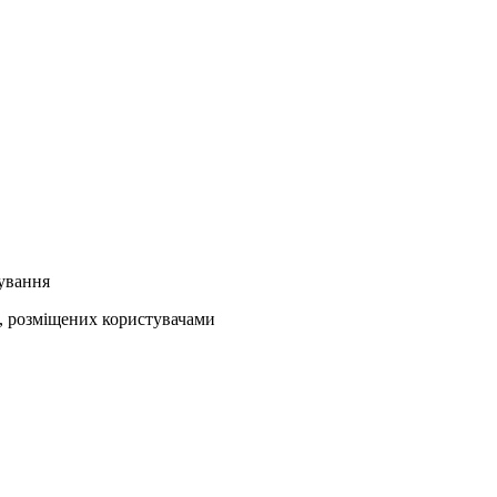
кування
ів, розміщених користувачами