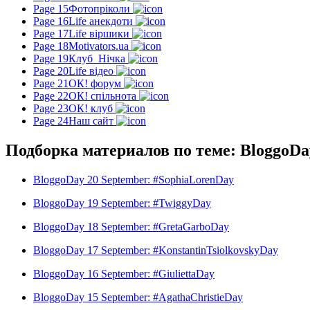
Page 15
Фотопріколи
Page 16
Life анекдоти
Page 17
Life віршики
Page 18
Motivators.ua
Page 19
Клуб_Нічка
Page 20
Life відео
Page 21
ОК! форум
Page 22
ОК! спільнота
Page 23
ОК! клуб
Page 24
Наш сайт
Подборка материалов по теме: BloggoDa
BloggoDay 20 September: #SophiaLorenDay
BloggoDay 19 September: #TwiggyDay
BloggoDay 18 September: #GretaGarboDay
BloggoDay 17 September: #KonstantinTsiolkovskyDay
BloggoDay 16 September: #GiuliettaDay
BloggoDay 15 September: #AgathaChristieDay