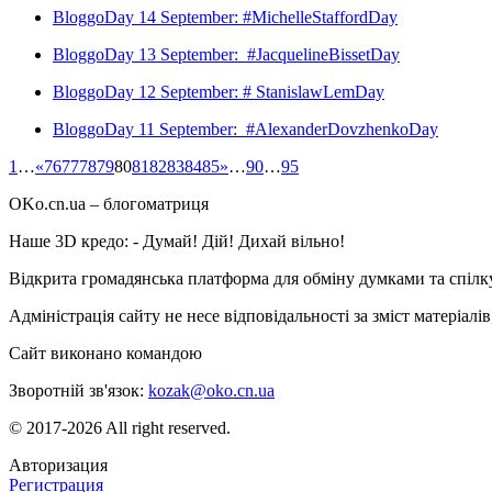
BloggoDay 14 September: #MichelleStaffordDay
BloggoDay 13 September: #JacquelineBissetDay
BloggoDay 12 September: # StanislawLemDay
BloggoDay 11 September: #AlexanderDovzhenkoDay
1
…
«
76
77
78
79
80
81
82
83
84
85
»
…
90
…
95
OKo.cn.ua
– блогоматриця
Наше 3D кредо: -
Думай! Дій! Дихай вільно!
Відкрита громадянська платформа для обміну думками та спіл
Адміністрація сайту не несе відповідальності за зміст матеріал
Сайт виконано командою
wptheme.us
Зворотній зв'язок:
kozak@oko.cn.ua
© 2017-2026 All right reserved.
Авторизация
Регистрация