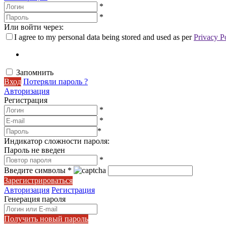
*
*
Или войти через:
I agree to my personal data being stored and used as per
Privacy P
Запомнить
Вход
Потеряли пароль ?
Авторизация
Регистрация
*
*
*
Индикатор сложности пароля:
Пароль не введен
*
Введите символы
*
Зарегистрироваться
Авторизация
Регистрация
Генерация пароля
Получить новый пароль