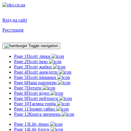
Вхід на сайт
Реєстрація
Toggle navigation
Page 1
Політ лінки
Page 2
Політ імхо
Page 3
Політ жабки
Page 4
Політ анекдоти
Page 5
Політ віршики
Page 6
Наші партнери
Page 7
Цитати
Page 8
Політ відео
Page 9
Політ рейтинги
Page 10
Таємна торба
Page 11
Зоряне сяйво
Page 12
Книга звернень
Page 13
Life лінки
Page 14
Life блоги