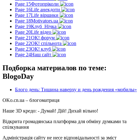
Page 15
Фотопріколи
Page 16
Life анекдоти
Page 17
Life віршики
Page 18
Motivators.ua
Page 19
Клуб_Нічка
Page 20
Life відео
Page 21
ОК! форум
Page 22
ОК! спільнота
Page 23
ОК! клуб
Page 24
Наш сайт
Подборка материалов по теме:
BlogoDay
Блого день: Тишина наверху и день рождения «мобилы»
OKo.cn.ua
– блогоматриця
Наше 3D кредо: -
Думай! Дій! Дихай вільно!
Відкрита громадянська платформа для обміну думками та
спілкування
Адміністрація сайту не несе відповідальності за зміст