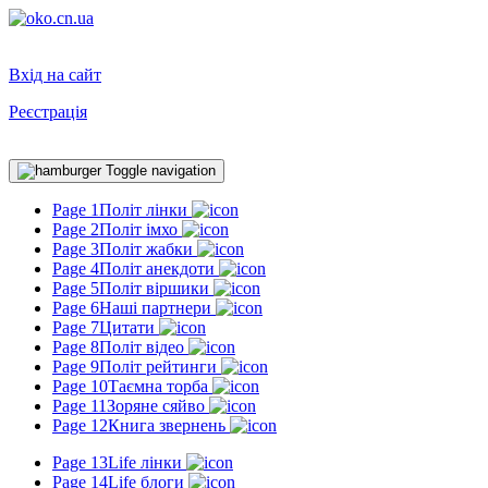
Вхід на сайт
Реєстрація
Toggle navigation
Page 1
Політ лінки
Page 2
Політ імхо
Page 3
Політ жабки
Page 4
Політ анекдоти
Page 5
Політ віршики
Page 6
Наші партнери
Page 7
Цитати
Page 8
Політ відео
Page 9
Політ рейтинги
Page 10
Таємна торба
Page 11
Зоряне сяйво
Page 12
Книга звернень
Page 13
Life лінки
Page 14
Life блоги