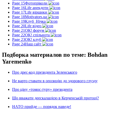
Page 15
Фотопріколи
Page 16
Life анекдоти
Page 17
Life віршики
Page 18
Motivators.ua
Page 19
Клуб_Нічка
Page 20
Life відео
Page 21
ОК! форум
Page 22
ОК! спільнота
Page 23
ОК! клуб
Page 24
Наш сайт
Подборка материалов по теме: Bohdan
Yaremenko
Про дрес-код президента Зеленського
Не варто ставати в опозицію до здорового глузду
Про ціну «томос-туру» президента
Що вважати деескалацією в Керченській протоці?
НАТО прийде — порядок наведе!