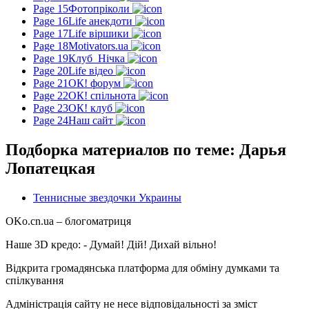
Page 15
Фотопріколи
Page 16
Life анекдоти
Page 17
Life віршики
Page 18
Motivators.ua
Page 19
Клуб_Нічка
Page 20
Life відео
Page 21
ОК! форум
Page 22
ОК! спільнота
Page 23
ОК! клуб
Page 24
Наш сайт
Подборка материалов по теме: Дарья
Лопатецкая
Теннисные звездочки Украины
OKo.cn.ua
– блогоматриця
Наше 3D кредо: -
Думай! Дій! Дихай вільно!
Відкрита громадянська платформа для обміну думками та
спілкування
Адміністрація сайту не несе відповідальності за зміст