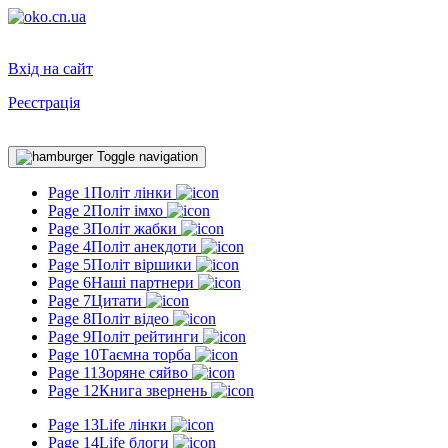
Вхід на сайт
Реєстрація
Toggle navigation
Page 1
Політ лінки
Page 2
Політ імхо
Page 3
Політ жабки
Page 4
Політ анекдоти
Page 5
Політ віршики
Page 6
Наші партнери
Page 7
Цитати
Page 8
Політ відео
Page 9
Політ рейтинги
Page 10
Таємна торба
Page 11
Зоряне сяйво
Page 12
Книга звернень
Page 13
Life лінки
Page 14
Life блоги