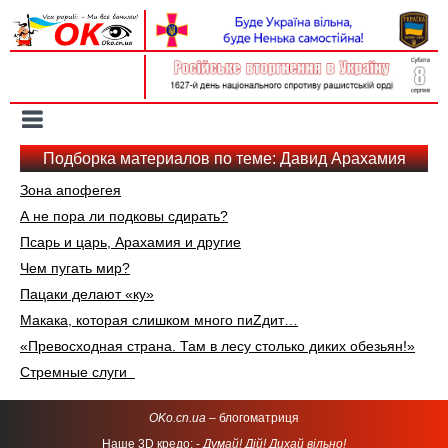
Вхід на сайт
Реєстрація
Toggle
navigation
Подборка материалов по теме: Давид Арахамия
Зона апофегея
А не пора ли подковы сдирать?
Псарь и царь, Арахамия и другие
Чем пугать мир?
Пацаки делают «ку»
Макака, которая слишком много пиZдит…
«Превосходная страна. Там в лесу столько диких обезьян!»
Стремные слуги
OKo.cn.ua
– блогоматриця
Наше 3D кредо: -
Думай! Дій! Дихай вільно!