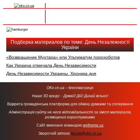
Вхід на сайт
Реєстрація
Toggle
navigation
Подборка материалов по теме: День Незалежності
України
«Возвращение Мухтара» или Ультиматум порохоботов
Как Украина отмечала День Независимости
День Независимости Украины. Хроника дня
OKo.cn.ua
– блогоматриця
Наше 3D кредо: -
Думай! Дій! Дихай вільно!
Відкрита громадянська платформа для обміну думками та спілкування
Адміністрація сайту не несе відповідальності за зміст матеріалів,
розміщених користувачами
Сайт виконано командою
wptheme.us
Зворотній зв'язок:
kozak@oko.cn.ua